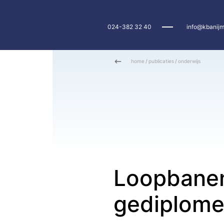
024-382 32 40
info@kbanijm
home
/
publicaties
/
onderwijs
Loopbane
gediplome