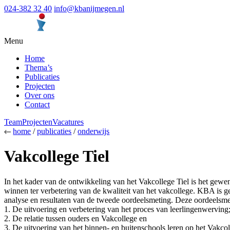
024-382 32 40
info@kbanijmegen.nl
Menu
Home
Thema’s
Publicaties
Projecten
Over ons
Contact
Team
Projecten
Vacatures
home
/
publicaties
/
onderwijs
Vakcollege Tiel
In het kader van de ontwikkeling van het Vakcollege Tiel is het gewens
winnen ter verbetering van de kwaliteit van het vakcollege. KBA is 
analyse en resultaten van de tweede oordeelsmeting. Deze oordeelsme
1. De uitvoering en verbetering van het proces van leerlingenwerving
2. De relatie tussen ouders en Vakcollege en
3. De uitvoering van het binnen- en buitenschools leren op het Vakcol