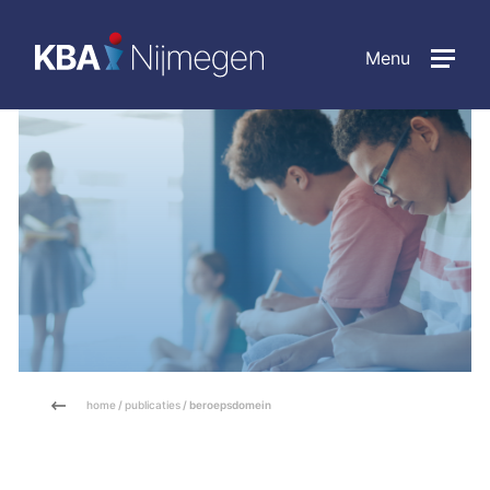
Menu
home
/
publicaties
/ beroepsdomein