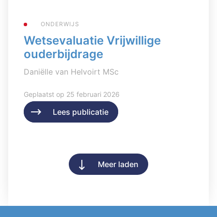
ONDERWIJS
Wetsevaluatie Vrijwillige
ouderbijdrage
Daniëlle van Helvoirt MSc
Geplaatst op 25 februari 2026
Lees publicatie
Lees publicatie
Meer laden