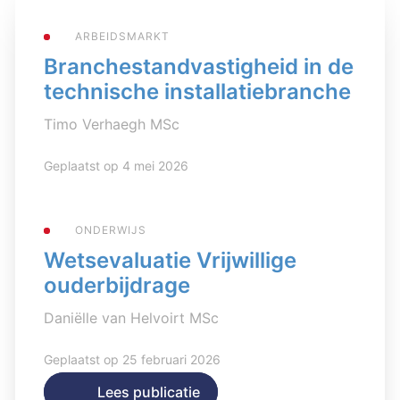
ARBEIDSMARKT
Branchestandvastigheid in de
technische installatiebranche
Timo Verhaegh MSc
Geplaatst op 4 mei 2026
ONDERWIJS
Wetsevaluatie Vrijwillige
ouderbijdrage
Daniëlle van Helvoirt MSc
Geplaatst op 25 februari 2026
Lees publicatie
Lees publicatie