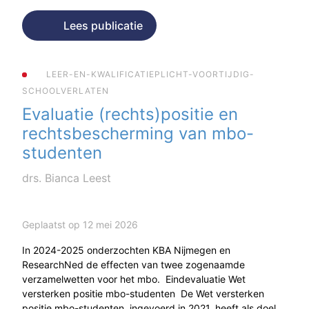
Lees publicatie
LEER-EN-KWALIFICATIEPLICHT-VOORTIJDIG-
SCHOOLVERLATEN
Evaluatie (rechts)positie en
rechtsbescherming van mbo-
studenten
drs. Bianca Leest
Geplaatst op 12 mei 2026
In 2024-2025 onderzochten KBA Nijmegen en
ResearchNed de effecten van twee zogenaamde
verzamelwetten voor het mbo. Eindevaluatie Wet
versterken positie mbo-studenten De Wet versterken
positie mbo-studenten, ingevoerd in 2021, heeft als doel