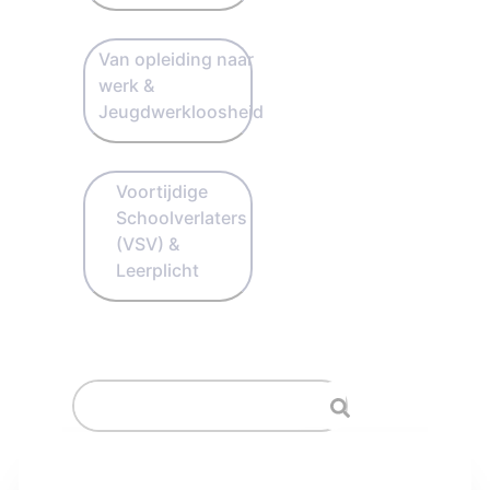
Van opleiding naar
werk &
Jeugdwerkloosheid
Voortijdige
Schoolverlaters
(VSV) &
Leerplicht