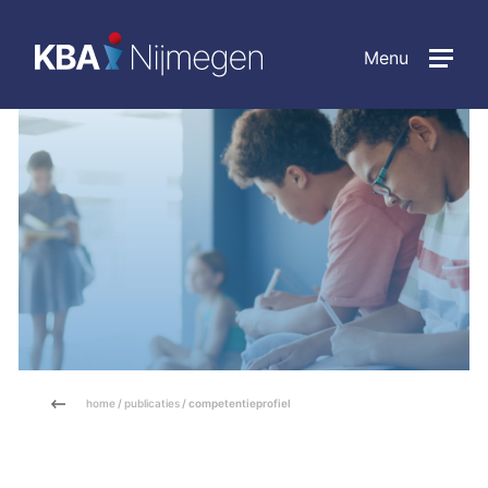
Menu
home
/
publicaties
/ competentieprofiel