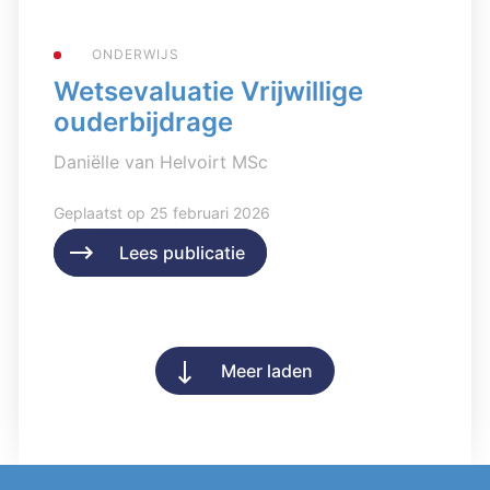
ONDERWIJS
Wetsevaluatie Vrijwillige
ouderbijdrage
Daniëlle van Helvoirt MSc
Geplaatst op 25 februari 2026
Lees publicatie
Lees publicatie
Meer laden