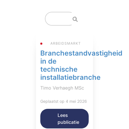
ARBEIDSMARKT
Branchestandvastigheid
in de
technische
installatiebranche
Timo Verhaegh MSc
Geplaatst op 4 mei 2026
Lees
publicatie