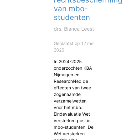
van mbo-
studenten
drs. Bianca Leest
Geplaatst op 12 mei
2026
In 2024-2025
onderzochten KBA
Nijmegen en
ResearchNed de
effecten van twee
zogenaamde
verzamelwetten
voor het mbo.
Eindevaluatie Wet
versterken positie
mbo-studenten De
Wet versterken