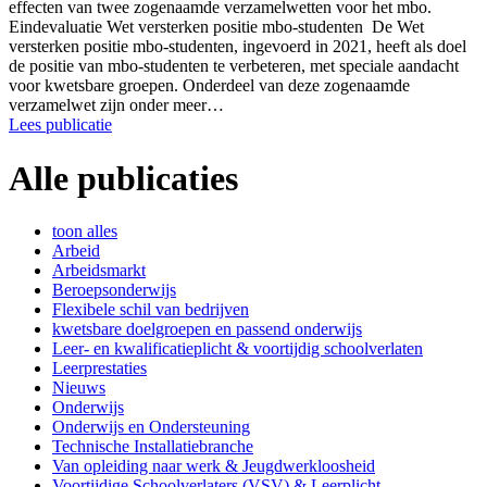
effecten van twee zogenaamde verzamelwetten voor het mbo.
Eindevaluatie Wet versterken positie mbo-studenten De Wet
versterken positie mbo-studenten, ingevoerd in 2021, heeft als doel
de positie van mbo-studenten te verbeteren, met speciale aandacht
voor kwetsbare groepen. Onderdeel van deze zogenaamde
verzamelwet zijn onder meer…
Lees publicatie
Alle publicaties
toon alles
Arbeid
Arbeidsmarkt
Beroepsonderwijs
Flexibele schil van bedrijven
kwetsbare doelgroepen en passend onderwijs
Leer- en kwalificatieplicht & voortijdig schoolverlaten
Leerprestaties
Nieuws
Onderwijs
Onderwijs en Ondersteuning
Technische Installatiebranche
Van opleiding naar werk & Jeugdwerkloosheid
Voortijdige Schoolverlaters (VSV) & Leerplicht