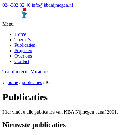
024-382 32 40
info@kbanijmegen.nl
Menu
Home
Thema’s
Publicaties
Projecten
Over ons
Contact
Team
Projecten
Vacatures
home
/
publicaties
/ ICT
Publicaties
Hier vindt u alle publicaties van KBA Nijmegen vanaf 2001.
Nieuwste publicaties