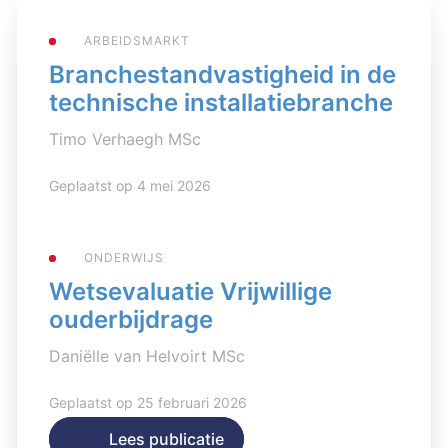
ARBEIDSMARKT
Branchestandvastigheid in de
technische installatiebranche
Timo Verhaegh MSc
Geplaatst op 4 mei 2026
ONDERWIJS
Wetsevaluatie Vrijwillige
ouderbijdrage
Daniëlle van Helvoirt MSc
Geplaatst op 25 februari 2026
Lees publicatie
Lees publicatie