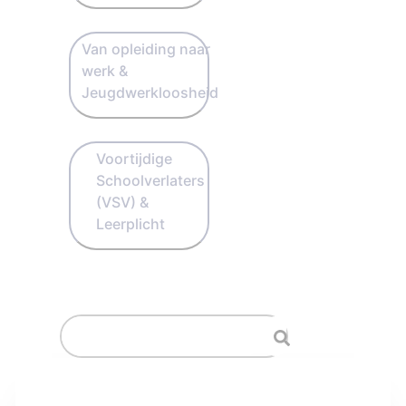
Van opleiding naar
werk &
Jeugdwerkloosheid
Voortijdige
Schoolverlaters
(VSV) &
Leerplicht