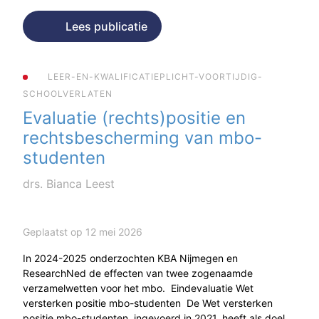
Lees publicatie
LEER-EN-KWALIFICATIEPLICHT-VOORTIJDIG-
SCHOOLVERLATEN
Evaluatie (rechts)positie en
rechtsbescherming van mbo-
studenten
drs. Bianca Leest
Geplaatst op 12 mei 2026
In 2024-2025 onderzochten KBA Nijmegen en
ResearchNed de effecten van twee zogenaamde
verzamelwetten voor het mbo. Eindevaluatie Wet
versterken positie mbo-studenten De Wet versterken
positie mbo-studenten, ingevoerd in 2021, heeft als doel