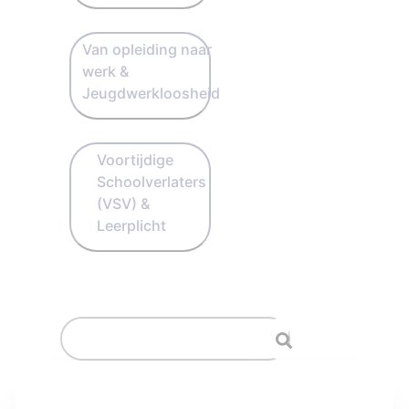
Van opleiding naar
werk &
Jeugdwerkloosheid
Voortijdige
Schoolverlaters
(VSV) &
Leerplicht