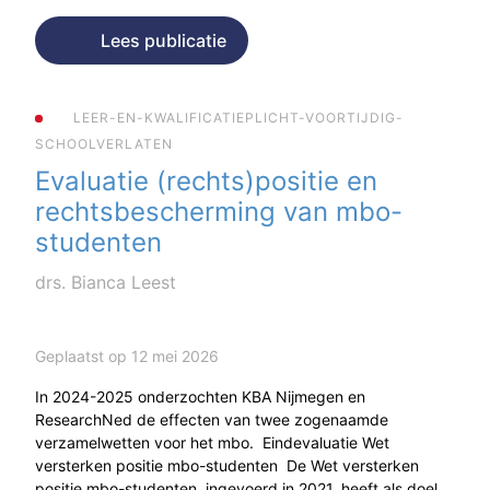
Lees publicatie
LEER-EN-KWALIFICATIEPLICHT-VOORTIJDIG-
SCHOOLVERLATEN
Evaluatie (rechts)positie en
rechtsbescherming van mbo-
studenten
drs. Bianca Leest
Geplaatst op 12 mei 2026
In 2024-2025 onderzochten KBA Nijmegen en
ResearchNed de effecten van twee zogenaamde
verzamelwetten voor het mbo. Eindevaluatie Wet
versterken positie mbo-studenten De Wet versterken
positie mbo-studenten, ingevoerd in 2021, heeft als doel