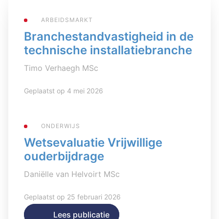
ARBEIDSMARKT
Branchestandvastigheid in de
technische installatiebranche
Timo Verhaegh MSc
Geplaatst op 4 mei 2026
ONDERWIJS
Wetsevaluatie Vrijwillige
ouderbijdrage
Daniëlle van Helvoirt MSc
Geplaatst op 25 februari 2026
Lees publicatie
Lees publicatie