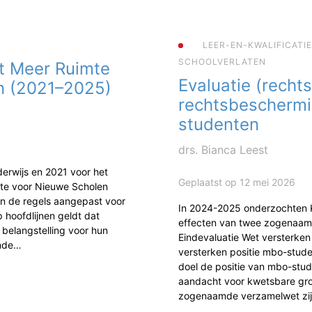
LEER-EN-KWALIFICATI
SCHOOLVERLATEN
t Meer Ruimte
Evaluatie (rechts
n (2021–2025)
rechtsbescherm
studenten
drs. Bianca Leest
erwijs en 2021 voor het
Geplaatst op 12 mei 2026
mte voor Nieuwe Scholen
jn de regels aangepast voor
In 2024-2025 onderzochten
 hoofdlijnen geldt dat
effecten van twee zogenaam
 belangstelling voor hun
Eindevaluatie Wet versterke
ende…
versterken positie mbo-studen
doel de positie van mbo-stud
aandacht voor kwetsbare gr
zogenaamde verzamelwet zi