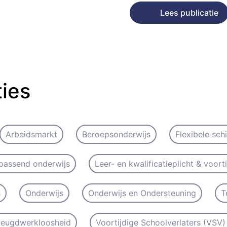
Lees publicatie
ties
Arbeidsmarkt
Beroepsonderwijs
Flexibele sch
passend onderwijs
Leer- en kwalificatieplicht & voort
s
Onderwijs
Onderwijs en Ondersteuning
T
 Jeugdwerkloosheid
Voortijdige Schoolverlaters (VSV) 