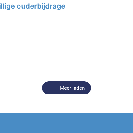
llige ouderbijdrage
Meer laden