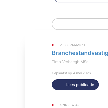
ARBEIDSMARKT
Branchestandvastigh
Timo Verhaegh MSc
Geplaatst op 4 mei 2026
Lees publicatie
ONDERWIJS