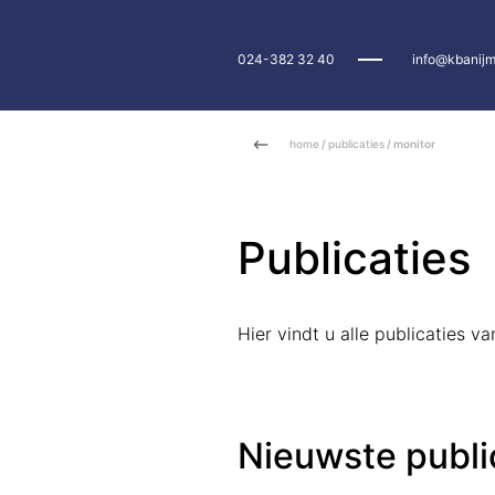
024-382 32 40
info@kbanijm
home
/
publicaties
/ monitor
Publicaties
Hier vindt u alle publicaties 
Nieuwste publi