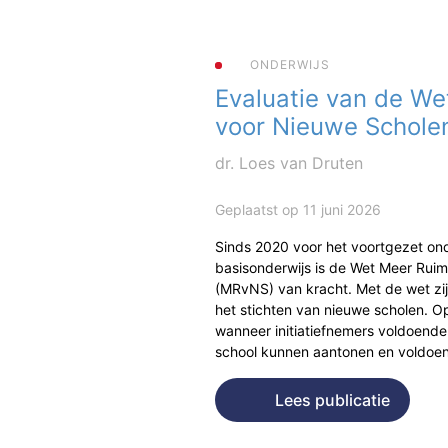
ONDERWIJS
Evaluatie van de We
voor Nieuwe Schole
dr. Loes van Druten
Geplaatst op 11 juni 2026
Sinds 2020 voor het voortgezet ond
basisonderwijs is de Wet Meer Rui
(MRvNS) van kracht. Met de wet zi
het stichten van nieuwe scholen. Op
wanneer initiatiefnemers voldoende
school kunnen aantonen en voldo
Lees publicatie