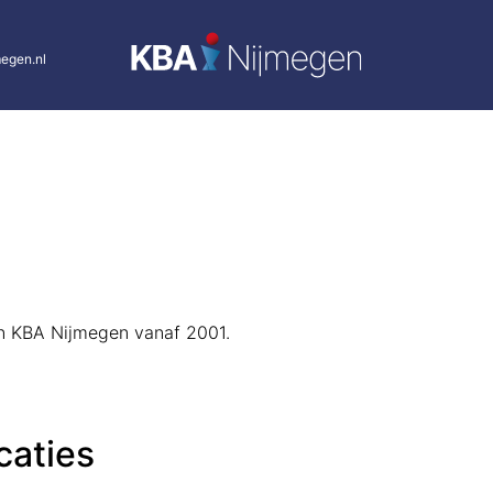
egen.nl
van KBA Nijmegen vanaf 2001.
caties