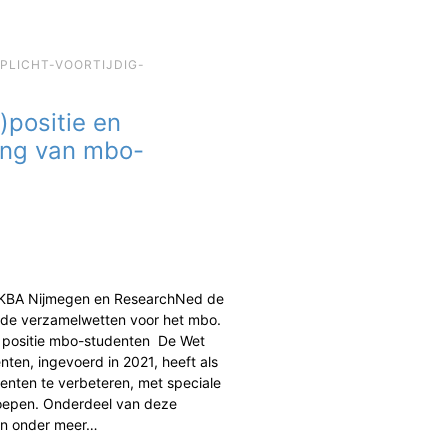
EPLICHT-VOORTIJDIG-
)positie en
ing van mbo-
 KBA Nijmegen en ResearchNed de
de verzamelwetten voor het mbo.
n positie mbo-studenten De Wet
ten, ingevoerd in 2021, heeft als
enten te verbeteren, met speciale
oepen. Onderdeel van deze
jn onder meer…