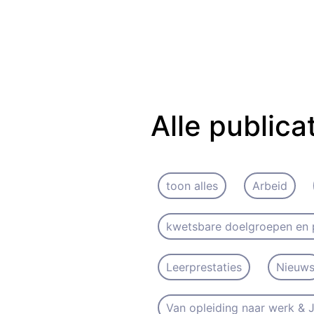
Alle publica
toon alles
Arbeid
kwetsbare doelgroepen en 
Leerprestaties
Nieuw
Van opleiding naar werk &