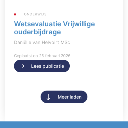
ONDERWIJS
Wetsevaluatie Vrijwillige
ouderbijdrage
Daniëlle van Helvoirt MSc
Geplaatst op 25 februari 2026
Lees publicatie
Lees publicatie
Meer laden