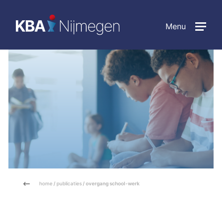
Menu
home
/
publicaties
/ overgang school-werk