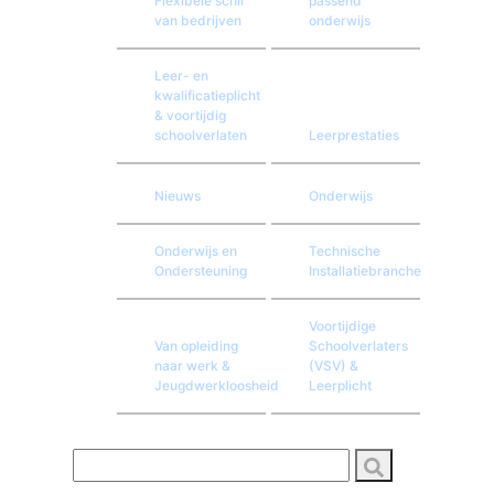
Flexibele schil
passend
van bedrijven
onderwijs
Leer- en
kwalificatieplicht
& voortijdig
schoolverlaten
Leerprestaties
Nieuws
Onderwijs
Onderwijs en
Technische
Ondersteuning
Installatiebranche
Voortijdige
Van opleiding
Schoolverlaters
naar werk &
(VSV) &
Jeugdwerkloosheid
Leerplicht