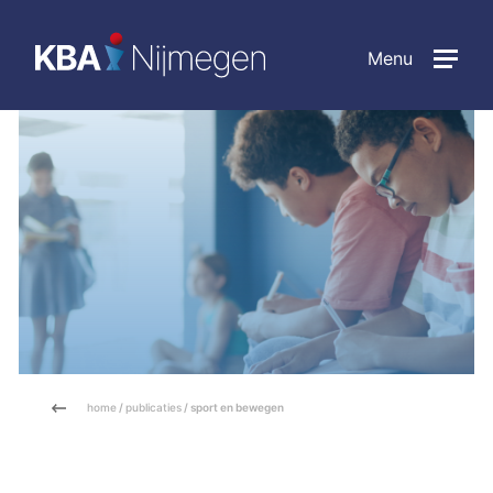
Menu
home
/
publicaties
/ sport en bewegen