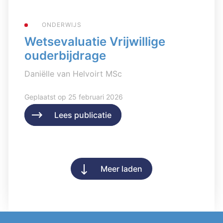
ONDERWIJS
Wetsevaluatie Vrijwillige
ouderbijdrage
Daniëlle van Helvoirt MSc
Geplaatst op 25 februari 2026
Lees publicatie
Lees publicatie
Meer laden