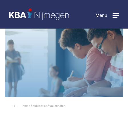
Menu
home
/
publicaties
/ vakscholen