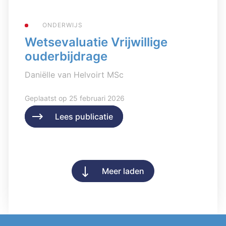
ONDERWIJS
Wetsevaluatie Vrijwillige
ouderbijdrage
Daniëlle van Helvoirt MSc
Geplaatst op 25 februari 2026
Lees publicatie
Lees publicatie
Meer laden