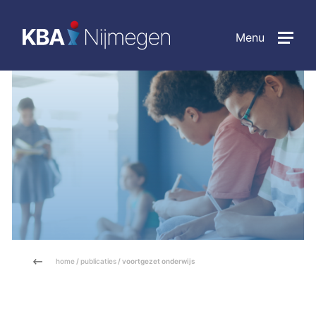
Menu
home
/
publicaties
/ voortgezet onderwijs