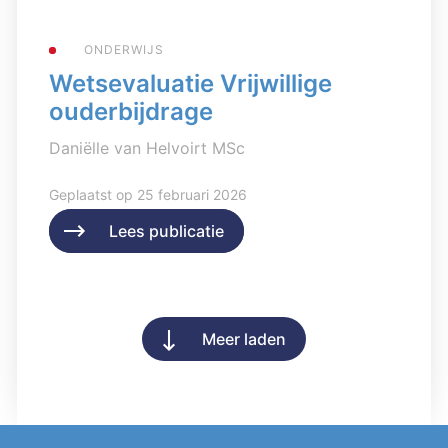
ONDERWIJS
Wetsevaluatie Vrijwillige
ouderbijdrage
Daniëlle van Helvoirt MSc
Geplaatst op 25 februari 2026
Lees publicatie
Lees publicatie
Meer laden