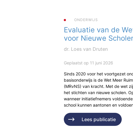
ONDERWIJS
Evaluatie van de We
voor Nieuwe Schole
dr. Loes van Druten
Geplaatst op 11 juni 2026
Sinds 2020 voor het voortgezet ond
basisonderwijs is de Wet Meer Rui
(MRvNS) van kracht. Met de wet zi
het stichten van nieuwe scholen. Op
wanneer initiatiefnemers voldoende
school kunnen aantonen en voldo
Lees publicatie