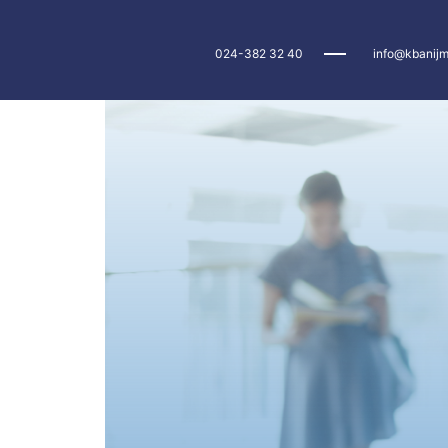
024-382 32 40
info@kbanijm