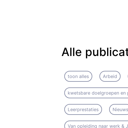
Alle publica
toon alles
Arbeid
kwetsbare doelgroepen en 
Leerprestaties
Nieuw
Van opleiding naar werk &