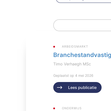
ARBEIDSMARKT
Branchestandvastigh
Timo Verhaegh MSc
Geplaatst op 4 mei 2026
Lees publicatie
ONDERWIJS