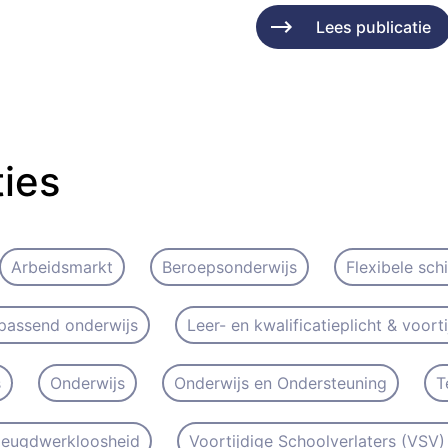
Lees publicatie
ties
Arbeidsmarkt
Beroepsonderwijs
Flexibele sch
passend onderwijs
Leer- en kwalificatieplicht & voort
s
Onderwijs
Onderwijs en Ondersteuning
T
 Jeugdwerkloosheid
Voortijdige Schoolverlaters (VSV) 