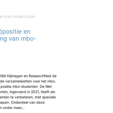
EPLICHT-VOORTIJDIG-
)positie en
ing van mbo-
 KBA Nijmegen en ResearchNed de
de verzamelwetten voor het mbo.
n positie mbo-studenten De Wet
ten, ingevoerd in 2021, heeft als
enten te verbeteren, met speciale
oepen. Onderdeel van deze
jn onder meer…