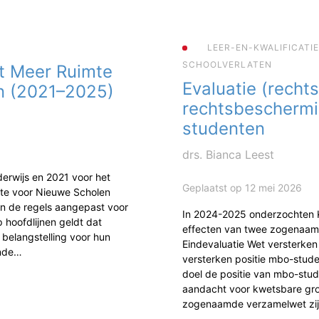
LEER-EN-KWALIFICATI
SCHOOLVERLATEN
t Meer Ruimte
Evaluatie (rechts
n (2021–2025)
rechtsbescherm
studenten
drs. Bianca Leest
erwijs en 2021 voor het
Geplaatst op 12 mei 2026
mte voor Nieuwe Scholen
jn de regels aangepast voor
In 2024-2025 onderzochten
 hoofdlijnen geldt dat
effecten van twee zogenaam
 belangstelling voor hun
Eindevaluatie Wet versterke
ende…
versterken positie mbo-studen
doel de positie van mbo-stud
aandacht voor kwetsbare gr
zogenaamde verzamelwet zi