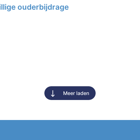
llige ouderbijdrage
Meer laden