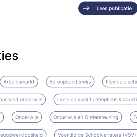
Lees publicatie
ties
Arbeidsmarkt
Beroepsonderwijs
Flexibele sch
passend onderwijs
Leer- en kwalificatieplicht & voort
s
Onderwijs
Onderwijs en Ondersteuning
T
 Jeugdwerkloosheid
Voortijdige Schoolverlaters (VSV) 