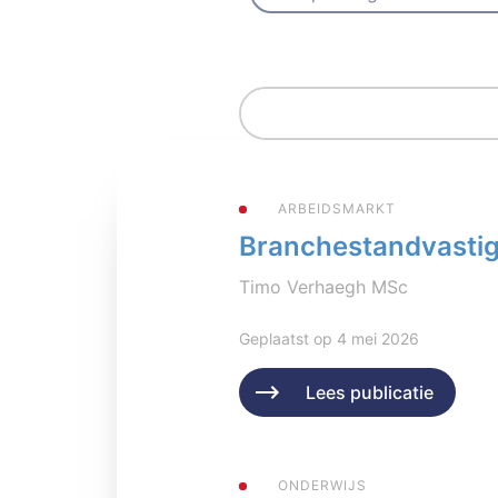
ARBEIDSMARKT
Branchestandvastigh
Timo Verhaegh MSc
Geplaatst op 4 mei 2026
Lees publicatie
ONDERWIJS