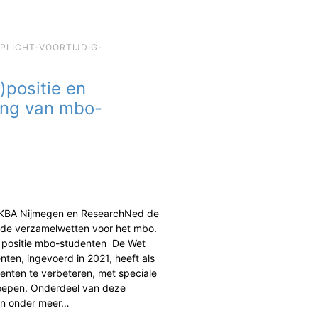
EPLICHT-VOORTIJDIG-
)positie en
ing van mbo-
 KBA Nijmegen en ResearchNed de
de verzamelwetten voor het mbo.
n positie mbo-studenten De Wet
ten, ingevoerd in 2021, heeft als
enten te verbeteren, met speciale
oepen. Onderdeel van deze
jn onder meer…