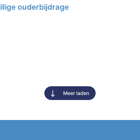
llige ouderbijdrage
Meer laden