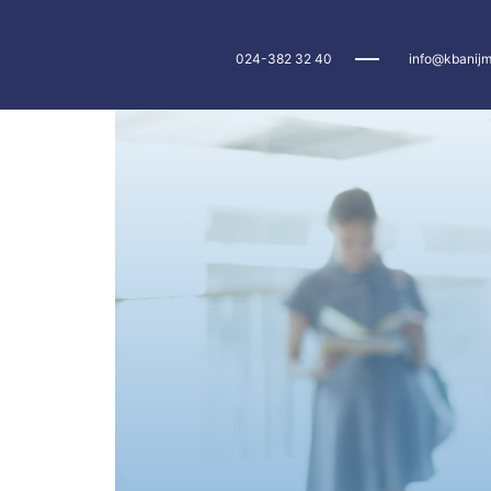
024-382 32 40
info@kbanijm