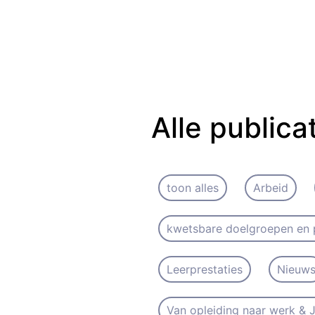
Alle publica
toon alles
Arbeid
kwetsbare doelgroepen en 
Leerprestaties
Nieuw
Van opleiding naar werk &