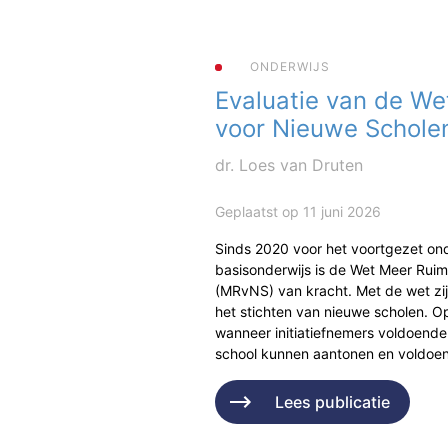
ONDERWIJS
Evaluatie van de We
voor Nieuwe Schole
dr. Loes van Druten
Geplaatst op 11 juni 2026
Sinds 2020 voor het voortgezet ond
basisonderwijs is de Wet Meer Rui
(MRvNS) van kracht. Met de wet zi
het stichten van nieuwe scholen. Op
wanneer initiatiefnemers voldoende
school kunnen aantonen en voldo
Lees publicatie