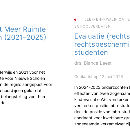
LEER-EN-KWALIFICATI
SCHOOLVERLATEN
t Meer Ruimte
Evaluatie (rechts
n (2021–2025)
rechtsbescherm
studenten
drs. Bianca Leest
erwijs en 2021 voor het
Geplaatst op 12 mei 2026
mte voor Nieuwe Scholen
jn de regels aangepast voor
In 2024-2025 onderzochten
 hoofdlijnen geldt dat
effecten van twee zogenaam
 belangstelling voor hun
Eindevaluatie Wet versterke
ende…
versterken positie mbo-studen
doel de positie van mbo-stud
aandacht voor kwetsbare gr
zogenaamde verzamelwet zi