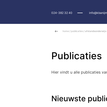
024-382 32 40
info@kbanijm
home
/
publicaties
/ afstandsonderwijs
Publicaties
Hier vindt u alle publicaties 
Nieuwste publi