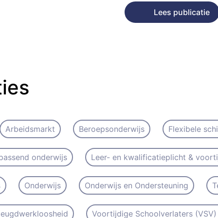
Lees publicatie
ties
Arbeidsmarkt
Beroepsonderwijs
Flexibele sch
passend onderwijs
Leer- en kwalificatieplicht & voort
s
Onderwijs
Onderwijs en Ondersteuning
T
 Jeugdwerkloosheid
Voortijdige Schoolverlaters (VSV) 