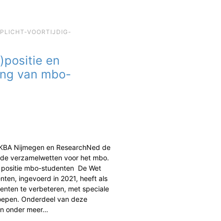
EPLICHT-VOORTIJDIG-
)positie en
ing van mbo-
 KBA Nijmegen en ResearchNed de
de verzamelwetten voor het mbo.
n positie mbo-studenten De Wet
ten, ingevoerd in 2021, heeft als
enten te verbeteren, met speciale
oepen. Onderdeel van deze
jn onder meer…