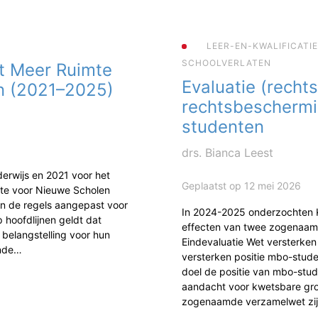
LEER-EN-KWALIFICATI
SCHOOLVERLATEN
t Meer Ruimte
Evaluatie (rechts
n (2021–2025)
rechtsbescherm
studenten
drs. Bianca Leest
erwijs en 2021 voor het
Geplaatst op 12 mei 2026
mte voor Nieuwe Scholen
jn de regels aangepast voor
In 2024-2025 onderzochten
 hoofdlijnen geldt dat
effecten van twee zogenaam
 belangstelling voor hun
Eindevaluatie Wet versterke
ende…
versterken positie mbo-studen
doel de positie van mbo-stud
aandacht voor kwetsbare gr
zogenaamde verzamelwet zi