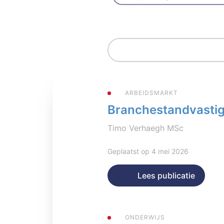
ARBEIDSMARKT
Branchestandvastigh
Timo Verhaegh MSc
Geplaatst op 4 mei 2026
Lees publicatie
ONDERWIJS