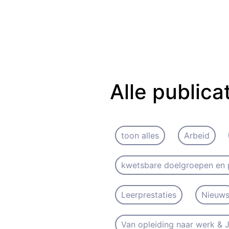
Alle publica
toon alles
Arbeid
kwetsbare doelgroepen en 
Leerprestaties
Nieuw
Van opleiding naar werk &