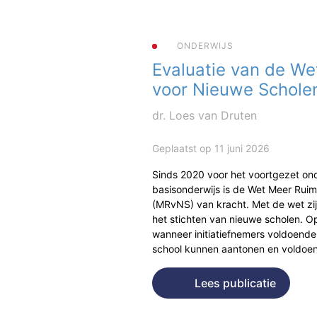
ONDERWIJS
Evaluatie van de We
voor Nieuwe Schole
dr. Loes van Druten
Geplaatst op 11 juni 2026
Sinds 2020 voor het voortgezet ond
basisonderwijs is de Wet Meer Rui
(MRvNS) van kracht. Met de wet zi
het stichten van nieuwe scholen. Op
wanneer initiatiefnemers voldoende
school kunnen aantonen en voldo
Lees publicatie