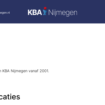
egen.nl
van KBA Nijmegen vanaf 2001.
caties