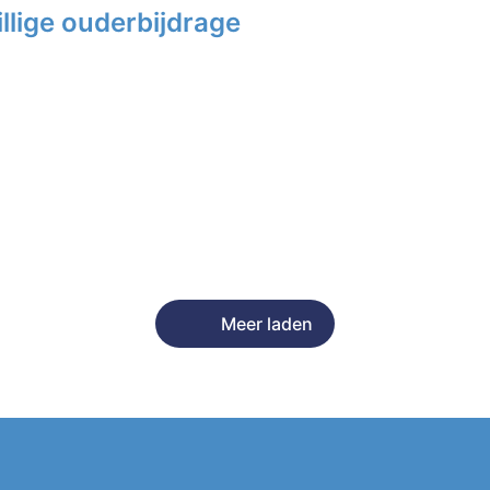
llige ouderbijdrage
Meer laden