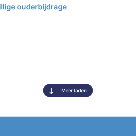
llige ouderbijdrage
Meer laden