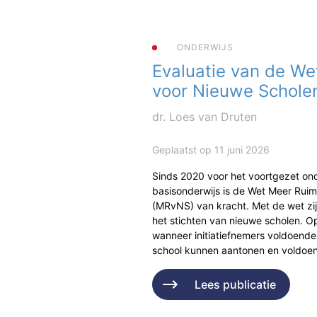
ONDERWIJS
Evaluatie van de We
voor Nieuwe Schole
dr. Loes van Druten
Geplaatst op 11 juni 2026
Sinds 2020 voor het voortgezet ond
basisonderwijs is de Wet Meer Rui
(MRvNS) van kracht. Met de wet zi
het stichten van nieuwe scholen. Op
wanneer initiatiefnemers voldoende
school kunnen aantonen en voldo
Lees publicatie