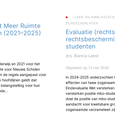
LEER-EN-KWALIFICATI
SCHOOLVERLATEN
t Meer Ruimte
Evaluatie (rechts
n (2021–2025)
rechtsbescherm
studenten
drs. Bianca Leest
erwijs en 2021 voor het
Geplaatst op 12 mei 2026
mte voor Nieuwe Scholen
jn de regels aangepast voor
In 2024-2025 onderzochten
 hoofdlijnen geldt dat
effecten van twee zogenaam
 belangstelling voor hun
Eindevaluatie Wet versterke
ende…
versterken positie mbo-studen
doel de positie van mbo-stud
aandacht voor kwetsbare gr
zogenaamde verzamelwet zi