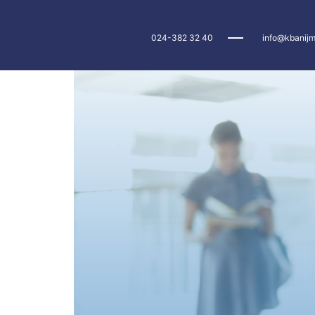
024-382 32 40
info@kbanijm