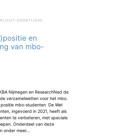
EPLICHT-VOORTIJDIG-
)positie en
ing van mbo-
 KBA Nijmegen en ResearchNed de
de verzamelwetten voor het mbo.
n positie mbo-studenten De Wet
ten, ingevoerd in 2021, heeft als
enten te verbeteren, met speciale
oepen. Onderdeel van deze
jn onder meer…