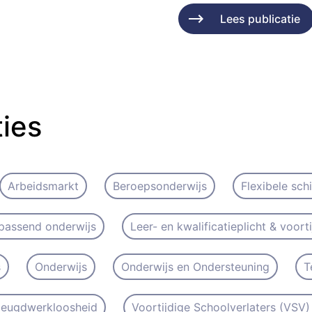
Lees publicatie
ties
Arbeidsmarkt
Beroepsonderwijs
Flexibele sch
passend onderwijs
Leer- en kwalificatieplicht & voort
s
Onderwijs
Onderwijs en Ondersteuning
T
 Jeugdwerkloosheid
Voortijdige Schoolverlaters (VSV) 