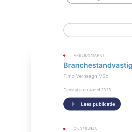
ARBEIDSMARKT
Branchestandvastigh
Timo Verhaegh MSc
Geplaatst op 4 mei 2026
Lees publicatie
ONDERWIJS