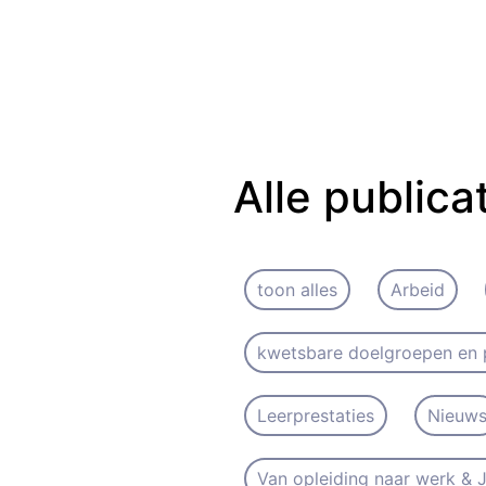
Alle publica
toon alles
Arbeid
kwetsbare doelgroepen en 
Leerprestaties
Nieuw
Van opleiding naar werk &