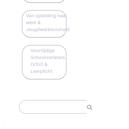
Van opleiding naar
werk &
Jeugdwerkloosheid
Voortijdige
Schoolverlaters
(VSV) &
Leerplicht