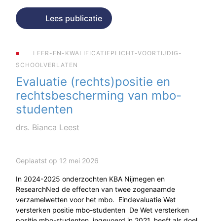
Lees publicatie
LEER-EN-KWALIFICATIEPLICHT-VOORTIJDIG-
SCHOOLVERLATEN
Evaluatie (rechts)positie en
rechtsbescherming van mbo-
studenten
drs. Bianca Leest
Geplaatst op 12 mei 2026
In 2024-2025 onderzochten KBA Nijmegen en
ResearchNed de effecten van twee zogenaamde
verzamelwetten voor het mbo. Eindevaluatie Wet
versterken positie mbo-studenten De Wet versterken
positie mbo-studenten, ingevoerd in 2021, heeft als doel