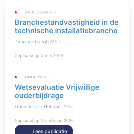
ARBEIDSMARKT
Branchestandvastigheid in de
technische installatiebranche
Timo Verhaegh MSc
Geplaatst op 4 mei 2026
ONDERWIJS
Wetsevaluatie Vrijwillige
ouderbijdrage
Daniëlle van Helvoirt MSc
Geplaatst op 25 februari 2026
Lees publicatie
Lees publicatie