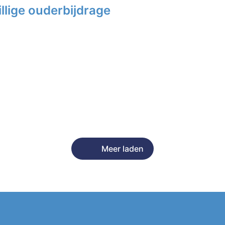
llige ouderbijdrage
Meer laden