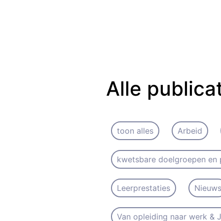
Alle publica
toon alles
Arbeid
kwetsbare doelgroepen en 
Leerprestaties
Nieuw
Van opleiding naar werk &