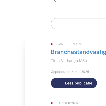
ARBEIDSMARKT
Branchestandvastigh
Timo Verhaegh MSc
Geplaatst op 4 mei 2026
Lees publicatie
ONDERWIJS