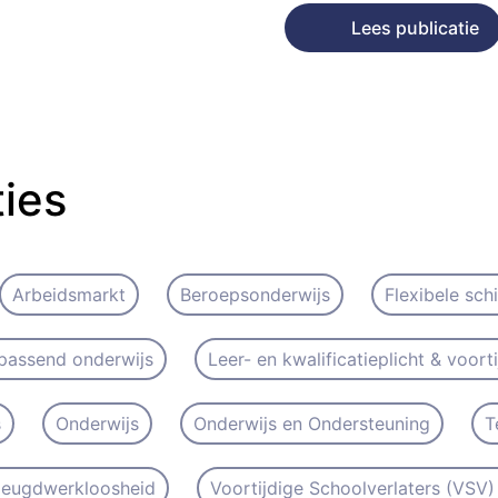
Lees publicatie
ties
Arbeidsmarkt
Beroepsonderwijs
Flexibele sch
passend onderwijs
Leer- en kwalificatieplicht & voort
s
Onderwijs
Onderwijs en Ondersteuning
T
 Jeugdwerkloosheid
Voortijdige Schoolverlaters (VSV) 