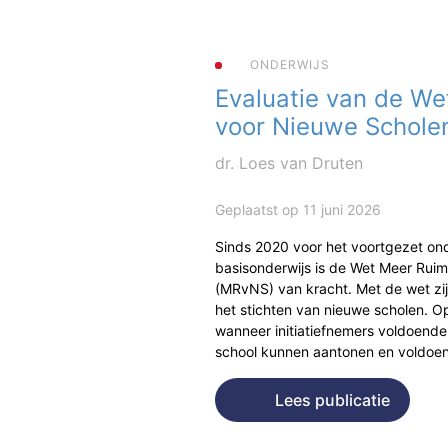
ONDERWIJS
Evaluatie van de We
voor Nieuwe Schole
dr. Loes van Druten
Geplaatst op 11 juni 2026
Sinds 2020 voor het voortgezet ond
basisonderwijs is de Wet Meer Rui
(MRvNS) van kracht. Met de wet zi
het stichten van nieuwe scholen. Op
wanneer initiatiefnemers voldoende
school kunnen aantonen en voldo
Lees publicatie