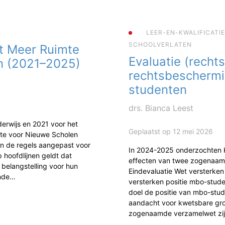
LEER-EN-KWALIFICATI
SCHOOLVERLATEN
t Meer Ruimte
Evaluatie (rechts
n (2021–2025)
rechtsbescherm
studenten
drs. Bianca Leest
erwijs en 2021 voor het
Geplaatst op 12 mei 2026
mte voor Nieuwe Scholen
jn de regels aangepast voor
In 2024-2025 onderzochten
 hoofdlijnen geldt dat
effecten van twee zogenaam
 belangstelling voor hun
Eindevaluatie Wet versterke
ende…
versterken positie mbo-studen
doel de positie van mbo-stud
aandacht voor kwetsbare gr
zogenaamde verzamelwet zi