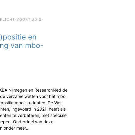
EPLICHT-VOORTIJDIG-
)positie en
ing van mbo-
 KBA Nijmegen en ResearchNed de
de verzamelwetten voor het mbo.
n positie mbo-studenten De Wet
ten, ingevoerd in 2021, heeft als
enten te verbeteren, met speciale
oepen. Onderdeel van deze
jn onder meer…