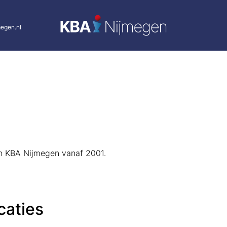
egen.nl
van KBA Nijmegen vanaf 2001.
caties