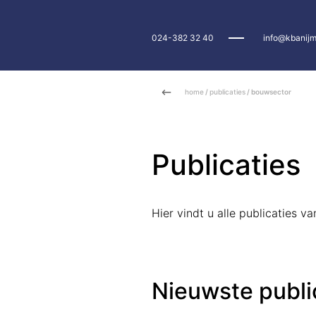
024-382 32 40
info@kbanijm
home
/
publicaties
/ bouwsector
Publicaties
Hier vindt u alle publicaties 
Nieuwste publi