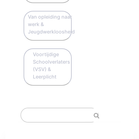
Van opleiding naar
werk &
Jeugdwerkloosheid
Voortijdige
Schoolverlaters
(VSV) &
Leerplicht