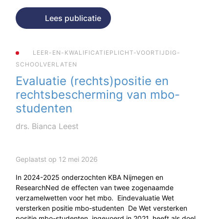
Lees publicatie
LEER-EN-KWALIFICATIEPLICHT-VOORTIJDIG-
SCHOOLVERLATEN
Evaluatie (rechts)positie en
rechtsbescherming van mbo-
studenten
drs. Bianca Leest
Geplaatst op 12 mei 2026
In 2024-2025 onderzochten KBA Nijmegen en
ResearchNed de effecten van twee zogenaamde
verzamelwetten voor het mbo. Eindevaluatie Wet
versterken positie mbo-studenten De Wet versterken
positie mbo-studenten, ingevoerd in 2021, heeft als doel