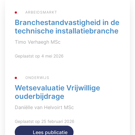
ARBEIDSMARKT
Branchestandvastigheid in de
technische installatiebranche
Timo Verhaegh MSc
Geplaatst op 4 mei 2026
ONDERWIJS
Wetsevaluatie Vrijwillige
ouderbijdrage
Daniëlle van Helvoirt MSc
Geplaatst op 25 februari 2026
Lees publicatie
Lees publicatie