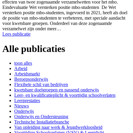
effecten van twee zogenaamde verzamelwetten voor het mbo.
Eindevaluatie Wet versterken positie mbo-studenten De Wet
versterken positie mbo-studenten, ingevoerd in 2021, heeft als doel
de positie van mbo-studenten te verbeteren, met speciale aandacht
voor kwetsbare groepen. Onderdeel van deze zogenaamde
verzamelwet zijn onder meer…
Lees publicatie
Alle publicaties
toon alles
Arbeid
Arbeidsmarkt
Beroepsonderwijs
Flexibele schil van bedrijven
kwetsbare doelgroepen en passend onderwijs
Leer- en kwalificatieplicht & voortijdig schoolverlaten
Leerprestaties
Nieuws
Onderwijs
Onderwijs en Ondersteuning
Technische Installatiebranche
Van opleiding naar werk & Jeugdwerkloosheid
Voortijdige Schoolverlaters (VSV) & Leerplicht