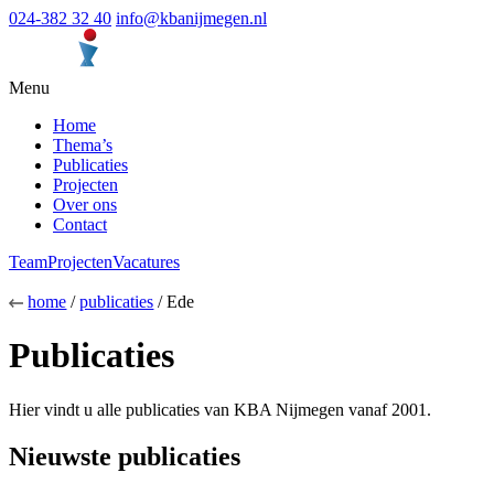
024-382 32 40
info@kbanijmegen.nl
Menu
Home
Thema’s
Publicaties
Projecten
Over ons
Contact
Team
Projecten
Vacatures
home
/
publicaties
/ Ede
Publicaties
Hier vindt u alle publicaties van KBA Nijmegen vanaf 2001.
Nieuwste publicaties