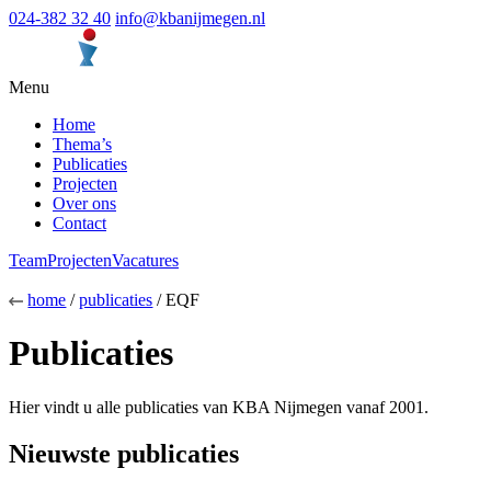
024-382 32 40
info@kbanijmegen.nl
Menu
Home
Thema’s
Publicaties
Projecten
Over ons
Contact
Team
Projecten
Vacatures
home
/
publicaties
/ EQF
Publicaties
Hier vindt u alle publicaties van KBA Nijmegen vanaf 2001.
Nieuwste publicaties