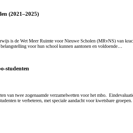
len (2021–2025)
erwijs is de Wet Meer Ruimte voor Nieuwe Scholen (MRvNS) van kracht.
de belangstelling voor hun school kunnen aantonen en voldoende…
bo-studenten
n van twee zogenaamde verzamelwetten voor het mbo. Eindevaluatie W
o-studenten te verbeteren, met speciale aandacht voor kwetsbare groe