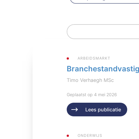
ARBEIDSMARKT
Branchestandvastigh
Timo Verhaegh MSc
Geplaatst op 4 mei 2026
Lees publicatie
ONDERWIJS