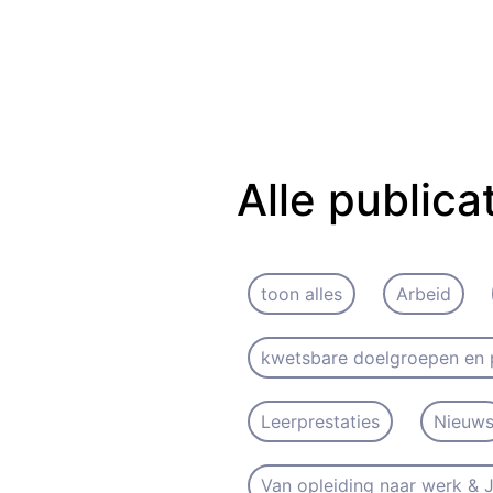
Alle publica
toon alles
Arbeid
kwetsbare doelgroepen en 
Leerprestaties
Nieuw
Van opleiding naar werk &