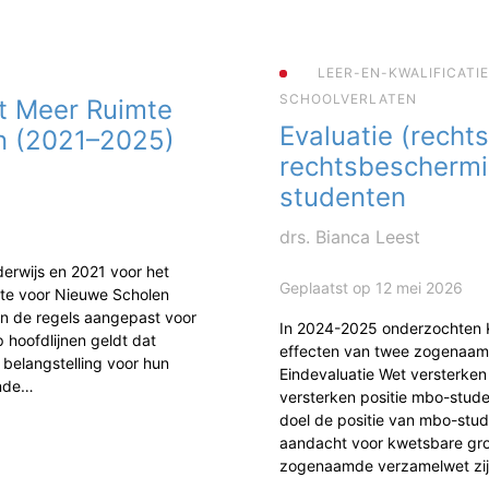
LEER-EN-KWALIFICATI
SCHOOLVERLATEN
t Meer Ruimte
Evaluatie (rechts
n (2021–2025)
rechtsbescherm
studenten
drs. Bianca Leest
erwijs en 2021 voor het
Geplaatst op 12 mei 2026
mte voor Nieuwe Scholen
jn de regels aangepast voor
In 2024-2025 onderzochten
 hoofdlijnen geldt dat
effecten van twee zogenaam
 belangstelling voor hun
Eindevaluatie Wet versterke
ende…
versterken positie mbo-studen
doel de positie van mbo-stud
aandacht voor kwetsbare gr
zogenaamde verzamelwet zi