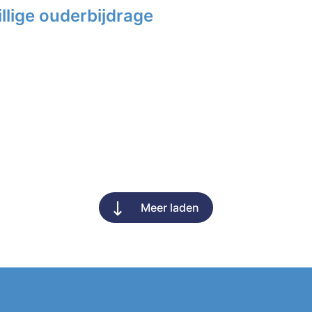
llige ouderbijdrage
Meer laden