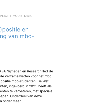
EPLICHT-VOORTIJDIG-
)positie en
ing van mbo-
 KBA Nijmegen en ResearchNed de
de verzamelwetten voor het mbo.
n positie mbo-studenten De Wet
ten, ingevoerd in 2021, heeft als
enten te verbeteren, met speciale
oepen. Onderdeel van deze
jn onder meer…