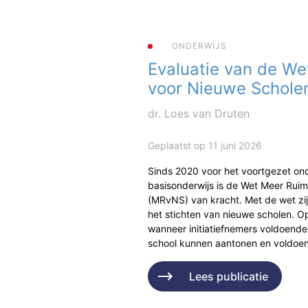
ONDERWIJS
Evaluatie van de We
voor Nieuwe Schole
dr. Loes van Druten
Geplaatst op 11 juni 2026
Sinds 2020 voor het voortgezet ond
basisonderwijs is de Wet Meer Rui
(MRvNS) van kracht. Met de wet zi
het stichten van nieuwe scholen. Op
wanneer initiatiefnemers voldoende
school kunnen aantonen en voldo
Lees publicatie