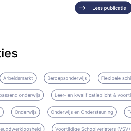
Lees publicatie
ties
Arbeidsmarkt
Beroepsonderwijs
Flexibele sch
passend onderwijs
Leer- en kwalificatieplicht & voort
s
Onderwijs
Onderwijs en Ondersteuning
T
 Jeugdwerkloosheid
Voortijdige Schoolverlaters (VSV) 