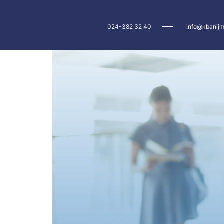
024-382 32 40
info@kbanijm