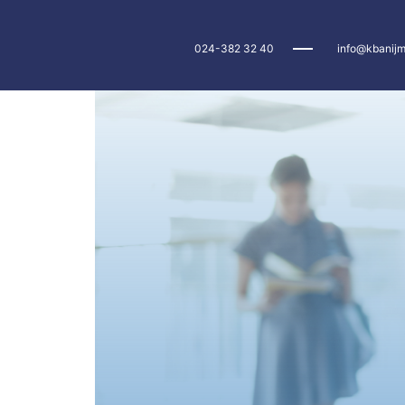
024-382 32 40
info@kbanijm