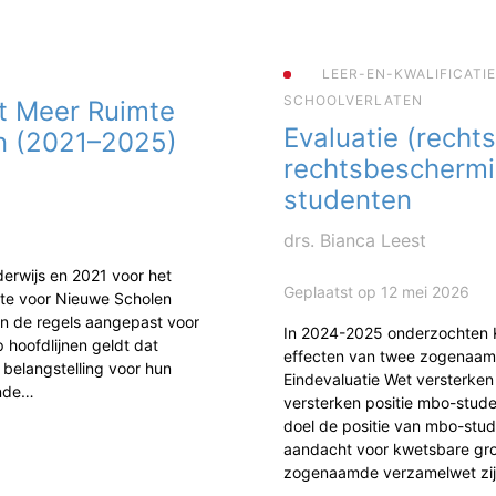
LEER-EN-KWALIFICATI
SCHOOLVERLATEN
t Meer Ruimte
Evaluatie (rechts
n (2021–2025)
rechtsbescherm
studenten
drs. Bianca Leest
erwijs en 2021 voor het
Geplaatst op 12 mei 2026
mte voor Nieuwe Scholen
jn de regels aangepast voor
In 2024-2025 onderzochten
 hoofdlijnen geldt dat
effecten van twee zogenaam
 belangstelling voor hun
Eindevaluatie Wet versterke
ende…
versterken positie mbo-studen
doel de positie van mbo-stud
aandacht voor kwetsbare gr
zogenaamde verzamelwet zi