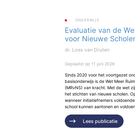
ONDERWIJS
Evaluatie van de We
voor Nieuwe Schole
dr. Loes van Druten
Geplaatst op 11 juni 2026
Sinds 2020 voor het voortgezet ond
basisonderwijs is de Wet Meer Rui
(MRvNS) van kracht. Met de wet zi
het stichten van nieuwe scholen. Op
wanneer initiatiefnemers voldoende
school kunnen aantonen en voldo
Lees publicatie