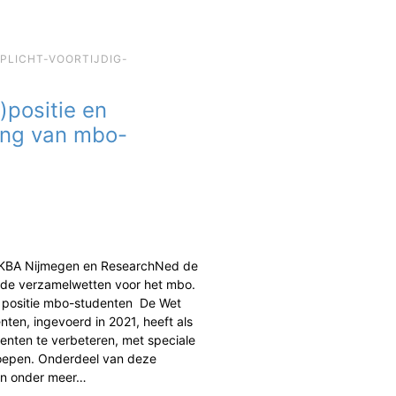
EPLICHT-VOORTIJDIG-
)positie en
ing van mbo-
 KBA Nijmegen en ResearchNed de
de verzamelwetten voor het mbo.
n positie mbo-studenten De Wet
ten, ingevoerd in 2021, heeft als
enten te verbeteren, met speciale
oepen. Onderdeel van deze
jn onder meer…