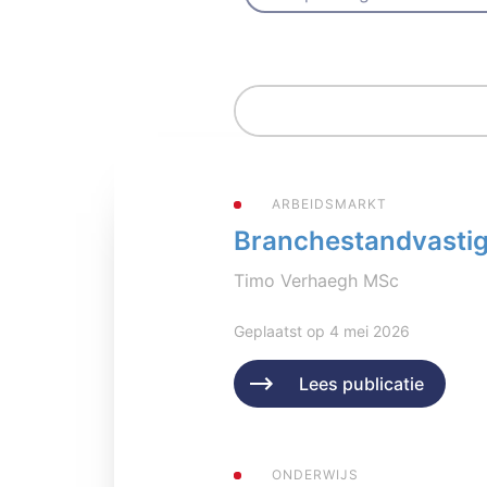
ARBEIDSMARKT
Branchestandvastigh
Timo Verhaegh MSc
Geplaatst op 4 mei 2026
Lees publicatie
ONDERWIJS