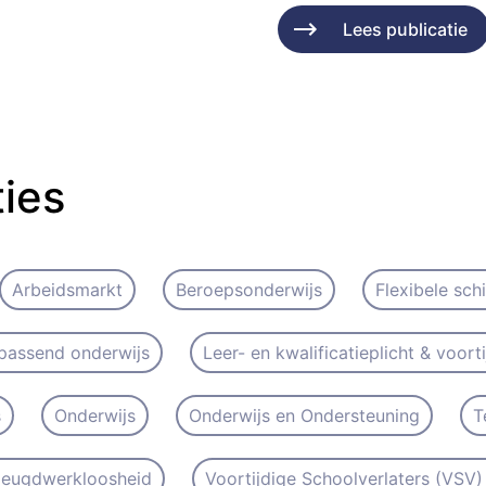
Lees publicatie
ties
Arbeidsmarkt
Beroepsonderwijs
Flexibele sch
passend onderwijs
Leer- en kwalificatieplicht & voort
s
Onderwijs
Onderwijs en Ondersteuning
T
 Jeugdwerkloosheid
Voortijdige Schoolverlaters (VSV) 