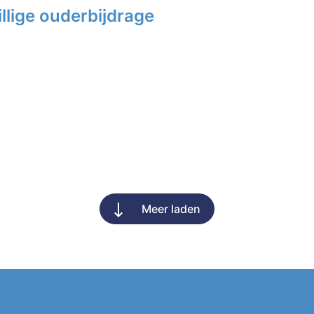
llige ouderbijdrage
Meer laden