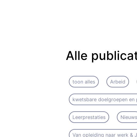
Alle publica
toon alles
Arbeid
kwetsbare doelgroepen en 
Leerprestaties
Nieuw
Van opleiding naar werk &