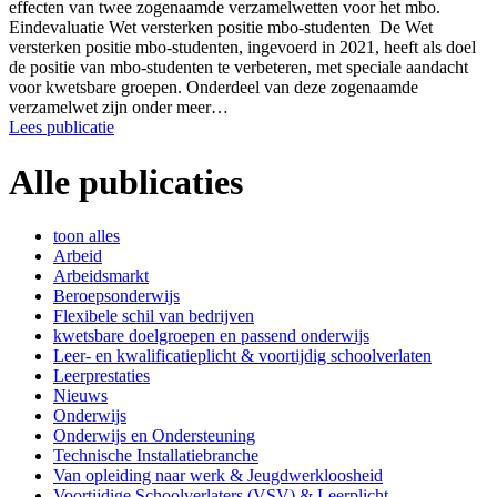
effecten van twee zogenaamde verzamelwetten voor het mbo.
Eindevaluatie Wet versterken positie mbo-studenten De Wet
versterken positie mbo-studenten, ingevoerd in 2021, heeft als doel
de positie van mbo-studenten te verbeteren, met speciale aandacht
voor kwetsbare groepen. Onderdeel van deze zogenaamde
verzamelwet zijn onder meer…
Lees publicatie
Alle publicaties
toon alles
Arbeid
Arbeidsmarkt
Beroepsonderwijs
Flexibele schil van bedrijven
kwetsbare doelgroepen en passend onderwijs
Leer- en kwalificatieplicht & voortijdig schoolverlaten
Leerprestaties
Nieuws
Onderwijs
Onderwijs en Ondersteuning
Technische Installatiebranche
Van opleiding naar werk & Jeugdwerkloosheid
Voortijdige Schoolverlaters (VSV) & Leerplicht