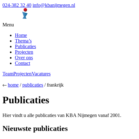
024-382 32 40
info@kbanijmegen.nl
Menu
Home
Thema’s
Publicaties
Projecten
Over ons
Contact
Team
Projecten
Vacatures
home
/
publicaties
/ frankrijk
Publicaties
Hier vindt u alle publicaties van KBA Nijmegen vanaf 2001.
Nieuwste publicaties