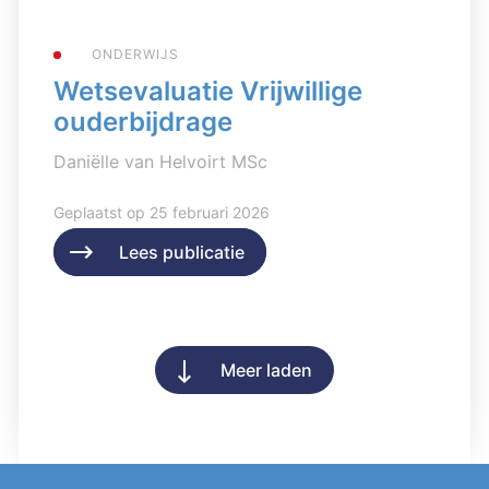
ONDERWIJS
Wetsevaluatie Vrijwillige
ouderbijdrage
Daniëlle van Helvoirt MSc
Geplaatst op 25 februari 2026
Lees publicatie
Lees publicatie
Meer laden