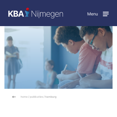
Menu
home
/
publicaties
/ hamburg