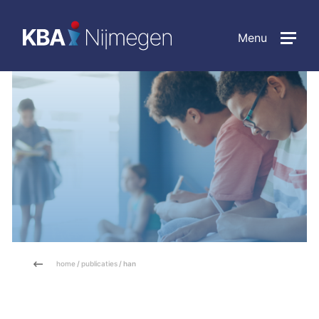
Menu
home
/
publicaties
/ han