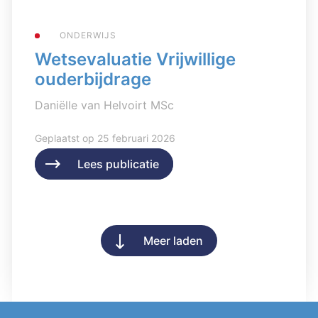
ONDERWIJS
Wetsevaluatie Vrijwillige
ouderbijdrage
Daniëlle van Helvoirt MSc
Geplaatst op 25 februari 2026
Lees publicatie
Lees publicatie
Meer laden