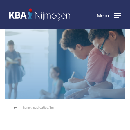
Menu
home
/
publicaties
/ hu