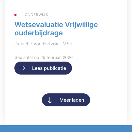
ONDERWIJS
Wetsevaluatie Vrijwillige
ouderbijdrage
Daniëlle van Helvoirt MSc
Geplaatst op 25 februari 2026
Lees publicatie
Lees publicatie
Meer laden