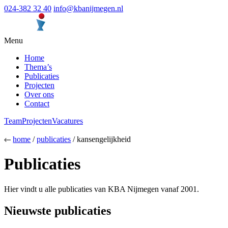
024-382 32 40
info@kbanijmegen.nl
Menu
Home
Thema’s
Publicaties
Projecten
Over ons
Contact
Team
Projecten
Vacatures
home
/
publicaties
/ kansengelijkheid
Publicaties
Hier vindt u alle publicaties van KBA Nijmegen vanaf 2001.
Nieuwste publicaties