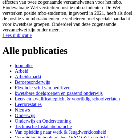
effecten van twee zogenaamde verzamelwetten voor het mbo.
Eindevaluatie Wet versterken positie mbo-studenten De Wet
versterken positie mbo-studenten, ingevoerd in 2021, heeft als doel
de positie van mbo-studenten te verbeteren, met speciale aandacht
voor kwetsbare groepen. Onderdeel van deze zogenaamde
verzamelwet zijn onder meer…
Lees publicatie
Alle publicaties
toon alles
Arbeid
Arbeidsmarkt
Beroepsonderwijs
Flexibele schil van bedrijven
kwetsbare doelgroepen en passend onderwijs
Leer- en kwalificatieplicht & voortijdig schoolverlaten
Leerprestaties
Nieuws
Onderwijs
Onderwijs en Ondersteuning
Technische Installatiebranche
Van opleiding naar werk & Jeugdwerkloosheid
Voortijdige Schoolverlaters (VSV) & Leerplicht