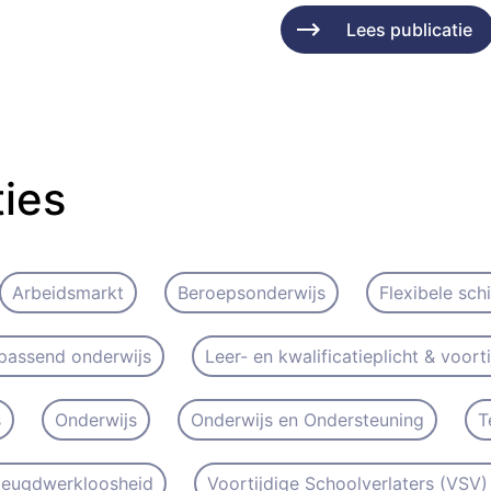
Lees publicatie
ties
Arbeidsmarkt
Beroepsonderwijs
Flexibele sch
passend onderwijs
Leer- en kwalificatieplicht & voort
s
Onderwijs
Onderwijs en Ondersteuning
T
 Jeugdwerkloosheid
Voortijdige Schoolverlaters (VSV) 