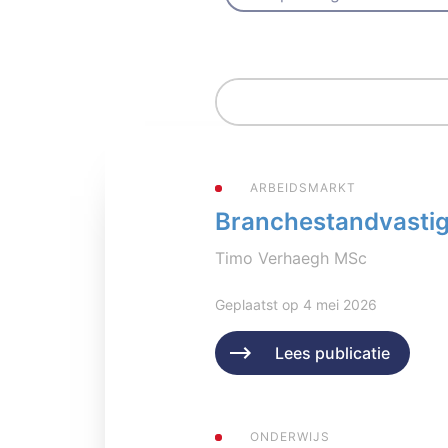
ARBEIDSMARKT
Branchestandvastigh
Timo Verhaegh MSc
Geplaatst op 4 mei 2026
Lees publicatie
ONDERWIJS