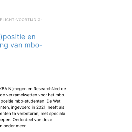
EPLICHT-VOORTIJDIG-
)positie en
ing van mbo-
 KBA Nijmegen en ResearchNed de
de verzamelwetten voor het mbo.
n positie mbo-studenten De Wet
ten, ingevoerd in 2021, heeft als
enten te verbeteren, met speciale
oepen. Onderdeel van deze
jn onder meer…