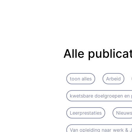
Alle publica
toon alles
Arbeid
kwetsbare doelgroepen en 
Leerprestaties
Nieuw
Van opleiding naar werk &