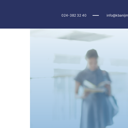
024-382 32 40
info@kbanijm