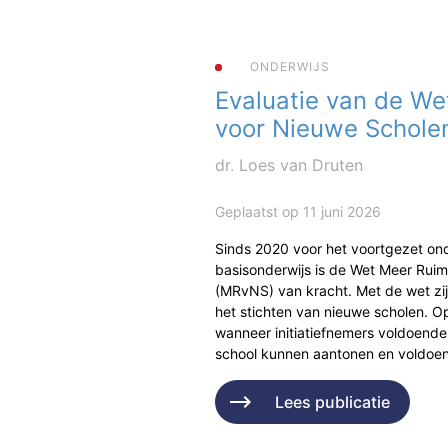
ONDERWIJS
Evaluatie van de We
voor Nieuwe Schole
dr. Loes van Druten
Geplaatst op 11 juni 2026
Sinds 2020 voor het voortgezet ond
basisonderwijs is de Wet Meer Rui
(MRvNS) van kracht. Met de wet zi
het stichten van nieuwe scholen. Op
wanneer initiatiefnemers voldoende
school kunnen aantonen en voldo
Lees publicatie