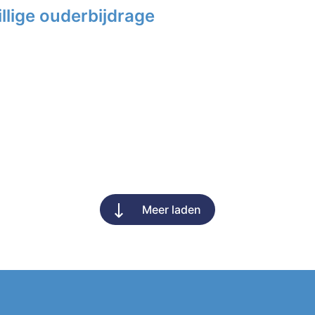
llige ouderbijdrage
Meer laden