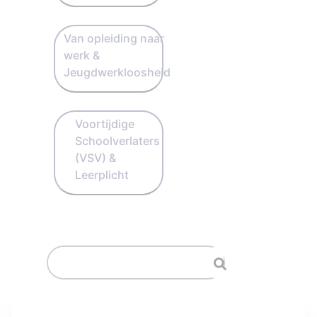
Van opleiding naar
werk &
Jeugdwerkloosheid
Voortijdige
Schoolverlaters
(VSV) &
Leerplicht