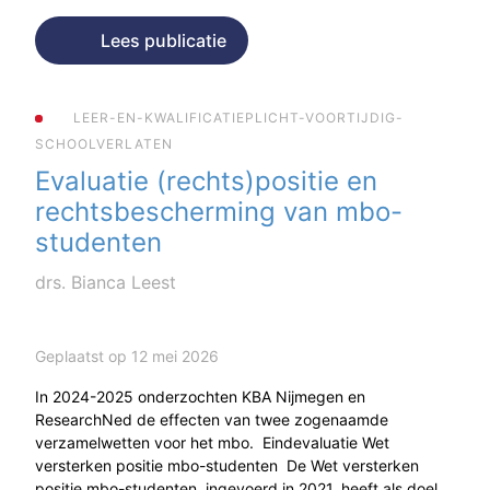
Lees publicatie
LEER-EN-KWALIFICATIEPLICHT-VOORTIJDIG-
SCHOOLVERLATEN
Evaluatie (rechts)positie en
rechtsbescherming van mbo-
studenten
drs. Bianca Leest
Geplaatst op 12 mei 2026
In 2024-2025 onderzochten KBA Nijmegen en
ResearchNed de effecten van twee zogenaamde
verzamelwetten voor het mbo. Eindevaluatie Wet
versterken positie mbo-studenten De Wet versterken
positie mbo-studenten, ingevoerd in 2021, heeft als doel