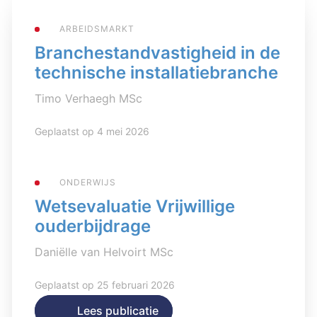
ARBEIDSMARKT
Branchestandvastigheid in de
technische installatiebranche
Timo Verhaegh MSc
Geplaatst op 4 mei 2026
ONDERWIJS
Wetsevaluatie Vrijwillige
ouderbijdrage
Daniëlle van Helvoirt MSc
Geplaatst op 25 februari 2026
Lees publicatie
Lees publicatie