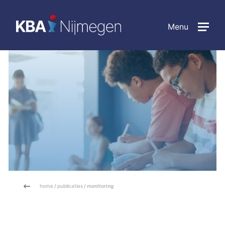
Menu
home
/
publicaties
/ monitoring