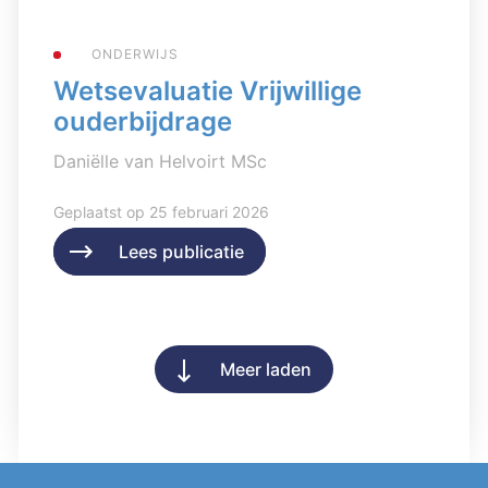
ONDERWIJS
Wetsevaluatie Vrijwillige
ouderbijdrage
Daniëlle van Helvoirt MSc
Geplaatst op 25 februari 2026
Lees publicatie
Lees publicatie
Meer laden