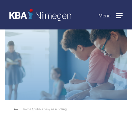
Menu
home
/
publicaties
/ nascholing