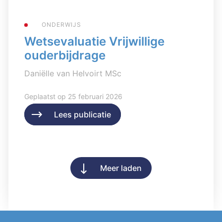
ONDERWIJS
Wetsevaluatie Vrijwillige
ouderbijdrage
Daniëlle van Helvoirt MSc
Geplaatst op 25 februari 2026
Lees publicatie
Lees publicatie
Meer laden