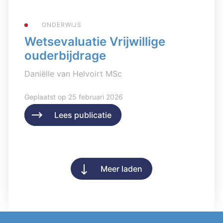
ONDERWIJS
Wetsevaluatie Vrijwillige
ouderbijdrage
Daniëlle van Helvoirt MSc
Geplaatst op 25 februari 2026
Lees publicatie
Lees publicatie
Meer laden