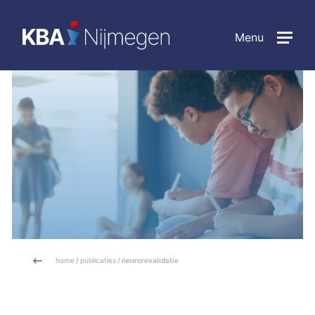
Menu
home
/
publicaties
/ neurorevalidatie