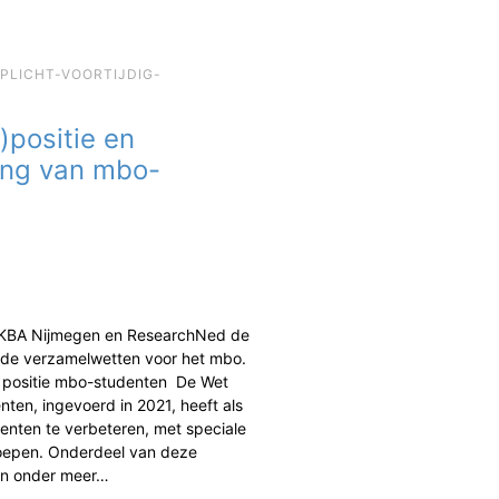
EPLICHT-VOORTIJDIG-
)positie en
ing van mbo-
 KBA Nijmegen en ResearchNed de
de verzamelwetten voor het mbo.
n positie mbo-studenten De Wet
ten, ingevoerd in 2021, heeft als
enten te verbeteren, met speciale
oepen. Onderdeel van deze
jn onder meer…