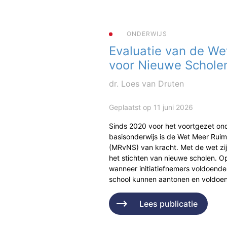
ONDERWIJS
Evaluatie van de We
voor Nieuwe Schole
dr. Loes van Druten
Geplaatst op 11 juni 2026
Sinds 2020 voor het voortgezet ond
basisonderwijs is de Wet Meer Rui
(MRvNS) van kracht. Met de wet zi
het stichten van nieuwe scholen. Op
wanneer initiatiefnemers voldoende
school kunnen aantonen en voldo
Lees publicatie