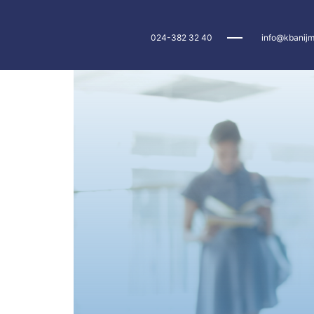
024-382 32 40
info@kbanijm