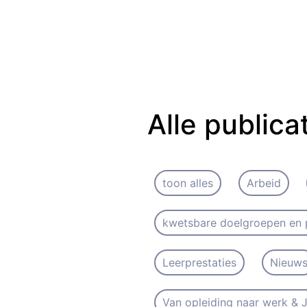
Alle publica
toon alles
Arbeid
kwetsbare doelgroepen en 
Leerprestaties
Nieuw
Van opleiding naar werk &