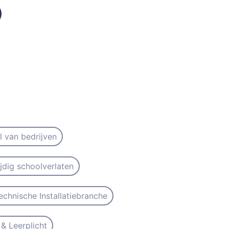
il van bedrijven
ijdig schoolverlaten
echnische Installatiebranche
& Leerplicht