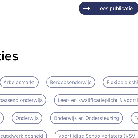
Lees publicatie
ties
Arbeidsmarkt
Beroepsonderwijs
Flexibele sch
passend onderwijs
Leer- en kwalificatieplicht & voort
s
Onderwijs
Onderwijs en Ondersteuning
T
 Jeugdwerkloosheid
Voortijdige Schoolverlaters (VSV) 