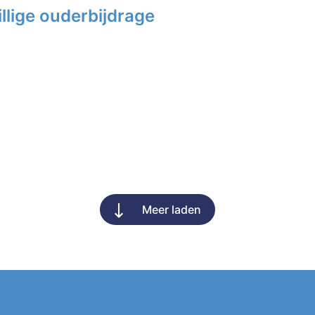
llige ouderbijdrage
Meer laden