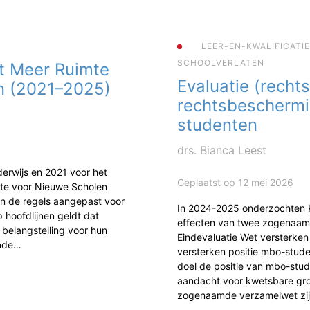
LEER-EN-KWALIFICATI
SCHOOLVERLATEN
t Meer Ruimte
Evaluatie (rechts
n (2021–2025)
rechtsbescherm
studenten
drs. Bianca Leest
erwijs en 2021 voor het
Geplaatst op 12 mei 2026
mte voor Nieuwe Scholen
jn de regels aangepast voor
In 2024-2025 onderzochten
 hoofdlijnen geldt dat
effecten van twee zogenaam
 belangstelling voor hun
Eindevaluatie Wet versterke
ende…
versterken positie mbo-studen
doel de positie van mbo-stud
aandacht voor kwetsbare gr
zogenaamde verzamelwet zi