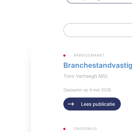
ARBEIDSMARKT
Branchestandvastigh
Timo Verhaegh MSc
Geplaatst op 4 mei 2026
Lees publicatie
ONDERWIJS