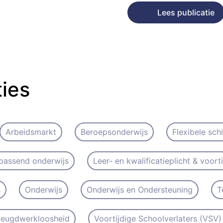
Lees publicatie
ties
Arbeidsmarkt
Beroepsonderwijs
Flexibele sch
passend onderwijs
Leer- en kwalificatieplicht & voort
s
Onderwijs
Onderwijs en Ondersteuning
T
 Jeugdwerkloosheid
Voortijdige Schoolverlaters (VSV) 