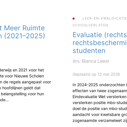
LEER-EN-KWALIFICATI
SCHOOLVERLATEN
t Meer Ruimte
Evaluatie (rechts
n (2021–2025)
rechtsbescherm
studenten
drs. Bianca Leest
erwijs en 2021 voor het
Geplaatst op 12 mei 2026
mte voor Nieuwe Scholen
jn de regels aangepast voor
In 2024-2025 onderzochten
 hoofdlijnen geldt dat
effecten van twee zogenaam
 belangstelling voor hun
Eindevaluatie Wet versterke
ende…
versterken positie mbo-studen
doel de positie van mbo-stud
aandacht voor kwetsbare gr
zogenaamde verzamelwet zi