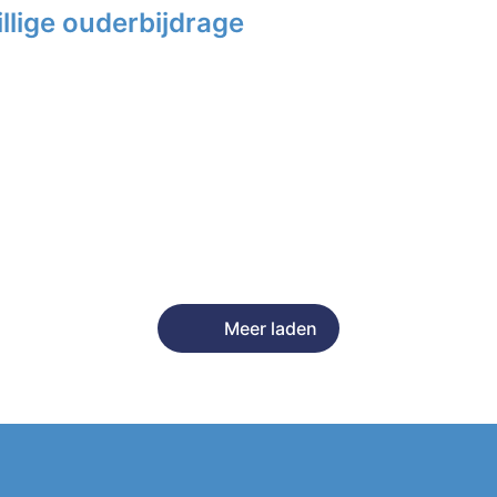
llige ouderbijdrage
Meer laden