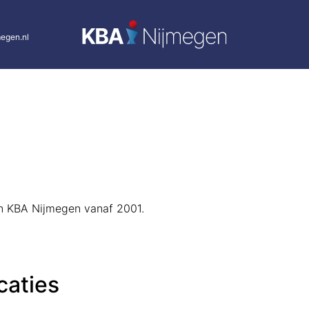
egen.nl
van KBA Nijmegen vanaf 2001.
caties