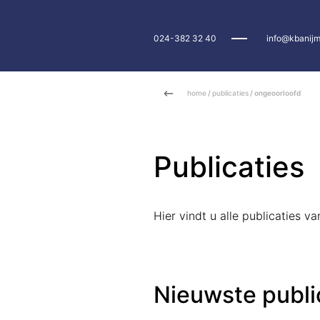
024-382 32 40
info@kbanijm
home
/
publicaties
/ ongeoorloofd
Publicaties
Hier vindt u alle publicaties 
Nieuwste publi