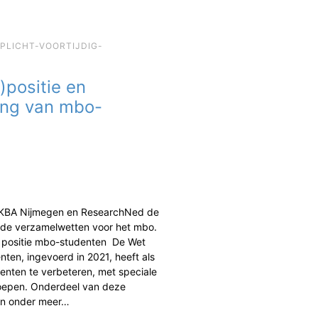
EPLICHT-VOORTIJDIG-
)positie en
ing van mbo-
 KBA Nijmegen en ResearchNed de
de verzamelwetten voor het mbo.
n positie mbo-studenten De Wet
ten, ingevoerd in 2021, heeft als
enten te verbeteren, met speciale
oepen. Onderdeel van deze
jn onder meer…