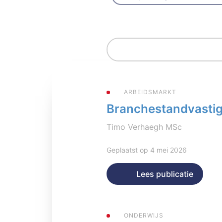
ARBEIDSMARKT
Branchestandvastigh
Timo Verhaegh MSc
Geplaatst op 4 mei 2026
Lees publicatie
ONDERWIJS