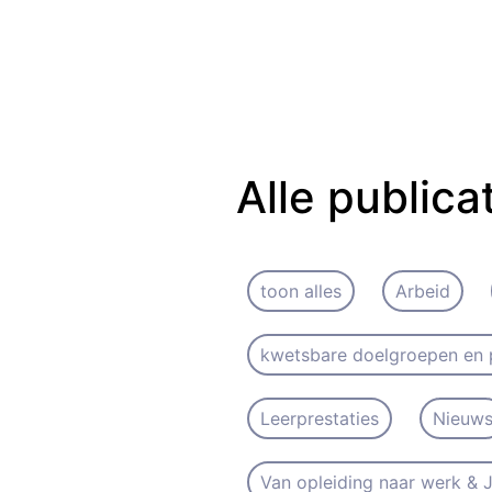
Alle publica
toon alles
Arbeid
kwetsbare doelgroepen en 
Leerprestaties
Nieuw
Van opleiding naar werk &