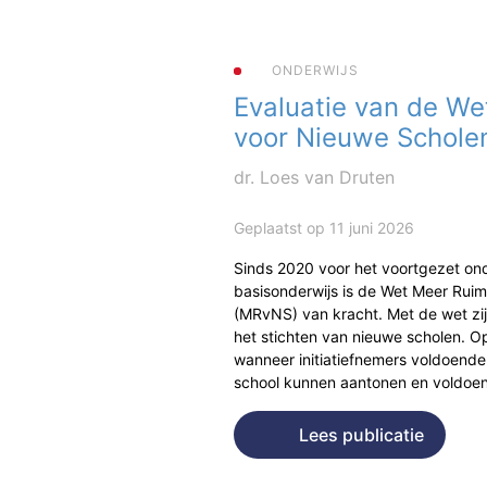
ONDERWIJS
Evaluatie van de We
voor Nieuwe Schole
dr. Loes van Druten
Geplaatst op 11 juni 2026
Sinds 2020 voor het voortgezet ond
basisonderwijs is de Wet Meer Rui
(MRvNS) van kracht. Met de wet zi
het stichten van nieuwe scholen. Op
wanneer initiatiefnemers voldoende
school kunnen aantonen en voldo
Lees publicatie