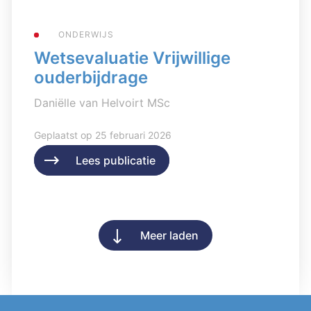
ONDERWIJS
Wetsevaluatie Vrijwillige
ouderbijdrage
Daniëlle van Helvoirt MSc
Geplaatst op 25 februari 2026
Lees publicatie
Lees publicatie
Meer laden