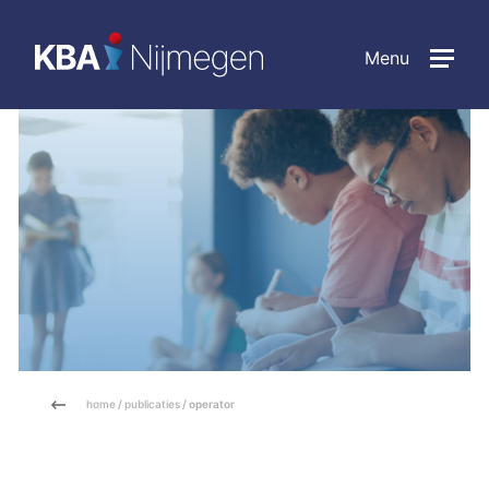
Menu
home
/
publicaties
/ operator