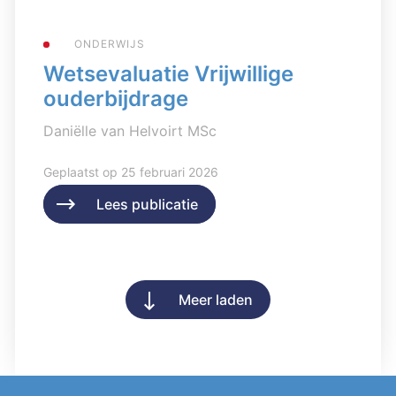
ONDERWIJS
Wetsevaluatie Vrijwillige
ouderbijdrage
Daniëlle van Helvoirt MSc
Geplaatst op 25 februari 2026
Lees publicatie
Lees publicatie
Meer laden