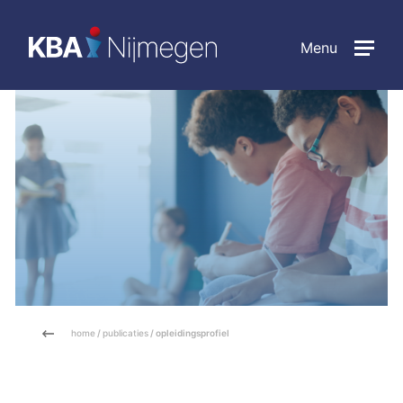
Menu
home
/
publicaties
/ opleidingsprofiel