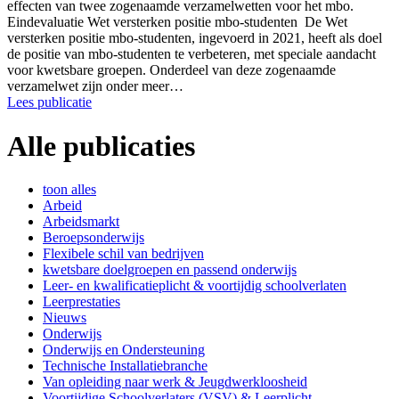
effecten van twee zogenaamde verzamelwetten voor het mbo.
Eindevaluatie Wet versterken positie mbo-studenten De Wet
versterken positie mbo-studenten, ingevoerd in 2021, heeft als doel
de positie van mbo-studenten te verbeteren, met speciale aandacht
voor kwetsbare groepen. Onderdeel van deze zogenaamde
verzamelwet zijn onder meer…
Lees publicatie
Alle publicaties
toon alles
Arbeid
Arbeidsmarkt
Beroepsonderwijs
Flexibele schil van bedrijven
kwetsbare doelgroepen en passend onderwijs
Leer- en kwalificatieplicht & voortijdig schoolverlaten
Leerprestaties
Nieuws
Onderwijs
Onderwijs en Ondersteuning
Technische Installatiebranche
Van opleiding naar werk & Jeugdwerkloosheid
Voortijdige Schoolverlaters (VSV) & Leerplicht