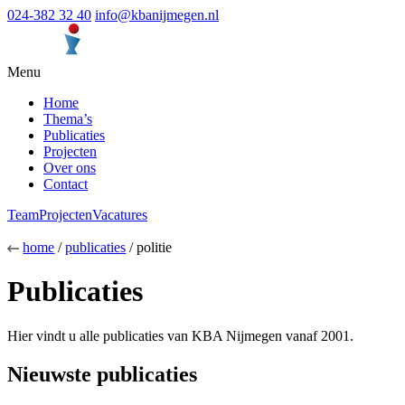
024-382 32 40
info@kbanijmegen.nl
Menu
Home
Thema’s
Publicaties
Projecten
Over ons
Contact
Team
Projecten
Vacatures
home
/
publicaties
/ politie
Publicaties
Hier vindt u alle publicaties van KBA Nijmegen vanaf 2001.
Nieuwste publicaties