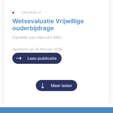
ONDERWIJS
Wetsevaluatie Vrijwillige
ouderbijdrage
Daniëlle van Helvoirt MSc
Geplaatst op 25 februari 2026
Lees publicatie
Lees publicatie
Meer laden