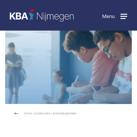
Menu
home
/
publicaties
/ praktijkopleider