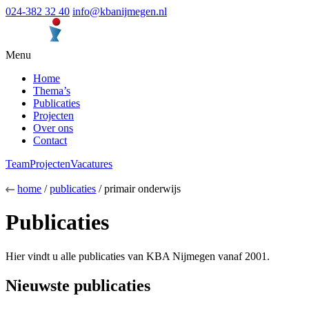
024-382 32 40
info@kbanijmegen.nl
Menu
Home
Thema’s
Publicaties
Projecten
Over ons
Contact
Team
Projecten
Vacatures
home
/
publicaties
/ primair onderwijs
Publicaties
Hier vindt u alle publicaties van KBA Nijmegen vanaf 2001.
Nieuwste publicaties