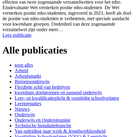
effecten van twee zogenaamde verzamelwetten voor het mbo.
Eindevaluatie Wet versterken positie mbo-studenten De Wet
versterken positie mbo-studenten, ingevoerd in 2021, heeft als doel
de positie van mbo-studenten te verbeteren, met speciale aandacht
voor kwetsbare groepen. Onderdeel van deze zogenaamde
verzamelwet zijn onder meer…
Lees publicatie
Alle publicaties
toon alles
Arbeid
Arbeidsmarkt
Beroepsonderwijs
Flexibele schil van bedrijven
kwetsbare doelgroepen en passend onderwijs
Leer- en kwalificatieplicht & voortijdig schoolverlaten
Leerprestaties
Nieuws
Onderwijs
Onderwijs en Ondersteuning
Technische Installatiebranche
Van opleiding naar werk & Jeugdwerkloosheid
Voortijdige Schoolverlaters (VSV) & Leerplicht