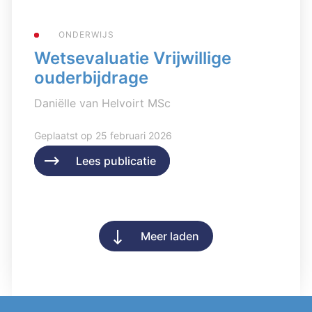
ONDERWIJS
Wetsevaluatie Vrijwillige
ouderbijdrage
Daniëlle van Helvoirt MSc
Geplaatst op 25 februari 2026
Lees publicatie
Lees publicatie
Meer laden