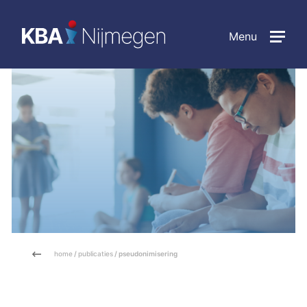
Menu
home
/
publicaties
/ pseudonimisering