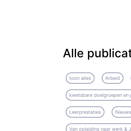
Alle publica
toon alles
Arbeid
kwetsbare doelgroepen en 
Leerprestaties
Nieuw
Van opleiding naar werk &