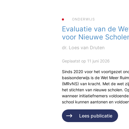
ONDERWIJS
Evaluatie van de We
voor Nieuwe Schole
dr. Loes van Druten
Geplaatst op 11 juni 2026
Sinds 2020 voor het voortgezet ond
basisonderwijs is de Wet Meer Rui
(MRvNS) van kracht. Met de wet zi
het stichten van nieuwe scholen. Op
wanneer initiatiefnemers voldoende
school kunnen aantonen en voldo
Lees publicatie