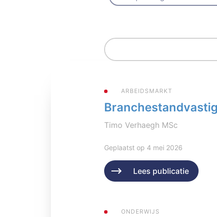
ARBEIDSMARKT
Branchestandvastigh
Timo Verhaegh MSc
Geplaatst op 4 mei 2026
Lees publicatie
ONDERWIJS