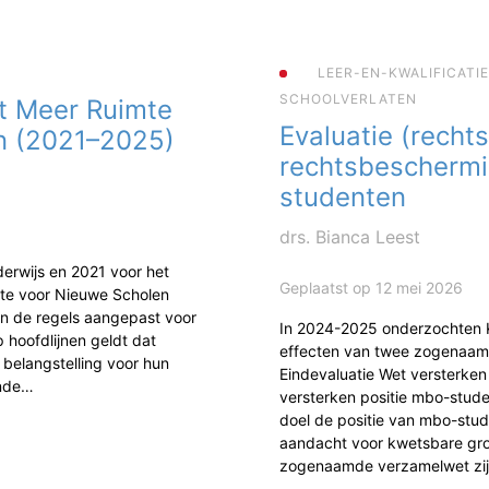
LEER-EN-KWALIFICATI
SCHOOLVERLATEN
t Meer Ruimte
Evaluatie (rechts
n (2021–2025)
rechtsbescherm
studenten
drs. Bianca Leest
erwijs en 2021 voor het
Geplaatst op 12 mei 2026
mte voor Nieuwe Scholen
jn de regels aangepast voor
In 2024-2025 onderzochten
 hoofdlijnen geldt dat
effecten van twee zogenaam
 belangstelling voor hun
Eindevaluatie Wet versterke
ende…
versterken positie mbo-studen
doel de positie van mbo-stud
aandacht voor kwetsbare gr
zogenaamde verzamelwet zi