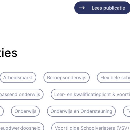
Lees publicatie
ties
Arbeidsmarkt
Beroepsonderwijs
Flexibele sch
passend onderwijs
Leer- en kwalificatieplicht & voort
s
Onderwijs
Onderwijs en Ondersteuning
T
 Jeugdwerkloosheid
Voortijdige Schoolverlaters (VSV) 