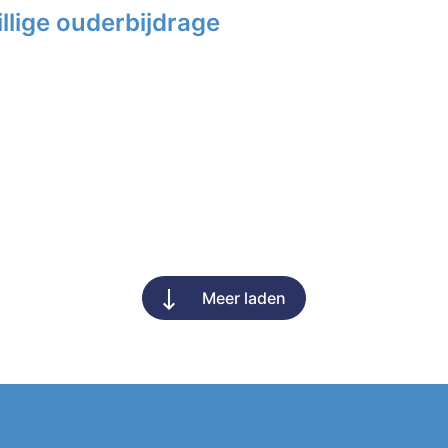
llige ouderbijdrage
Meer laden