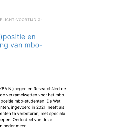
EPLICHT-VOORTIJDIG-
)positie en
ing van mbo-
 KBA Nijmegen en ResearchNed de
de verzamelwetten voor het mbo.
n positie mbo-studenten De Wet
ten, ingevoerd in 2021, heeft als
enten te verbeteren, met speciale
oepen. Onderdeel van deze
jn onder meer…