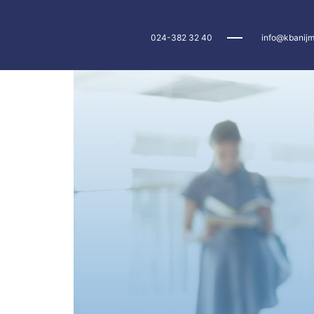
024-382 32 40
info@kbanijm