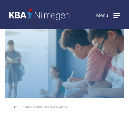
Menu
home
/
publicaties
/ regio twente