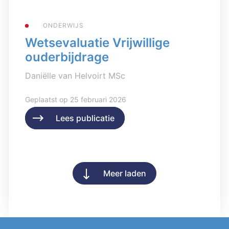
ONDERWIJS
Wetsevaluatie Vrijwillige
ouderbijdrage
Daniëlle van Helvoirt MSc
Geplaatst op 25 februari 2026
Lees publicatie
Lees publicatie
Meer laden