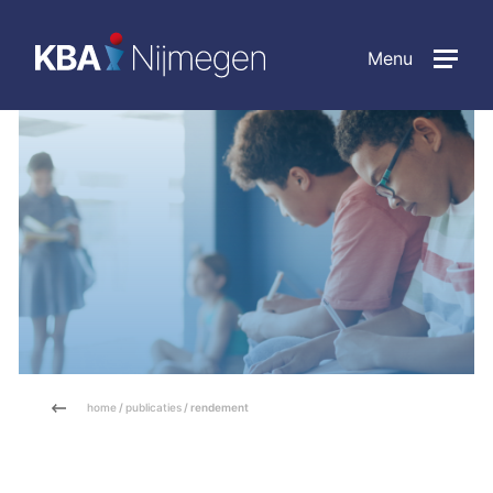
Menu
home
/
publicaties
/ rendement