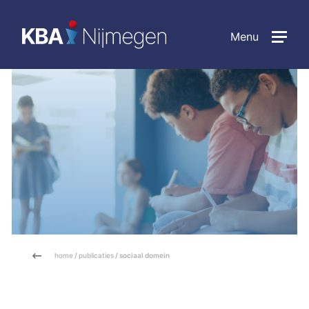
Menu
home
/
publicaties
/ sociaal domein