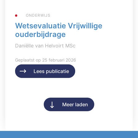
ONDERWIJS
Wetsevaluatie Vrijwillige
ouderbijdrage
Daniëlle van Helvoirt MSc
Geplaatst op 25 februari 2026
Lees publicatie
Lees publicatie
Meer laden