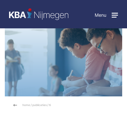
Menu
home
/
publicaties
/ ti