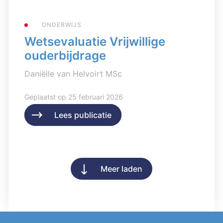
ONDERWIJS
Wetsevaluatie Vrijwillige
ouderbijdrage
Daniëlle van Helvoirt MSc
Geplaatst op 25 februari 2026
Lees publicatie
Lees publicatie
Meer laden