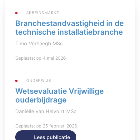
ARBEIDSMARKT
Branchestandvastigheid in de
technische installatiebranche
Timo Verhaegh MSc
Geplaatst op 4 mei 2026
ONDERWIJS
Wetsevaluatie Vrijwillige
ouderbijdrage
Daniëlle van Helvoirt MSc
Geplaatst op 25 februari 2026
Lees publicatie
Lees publicatie