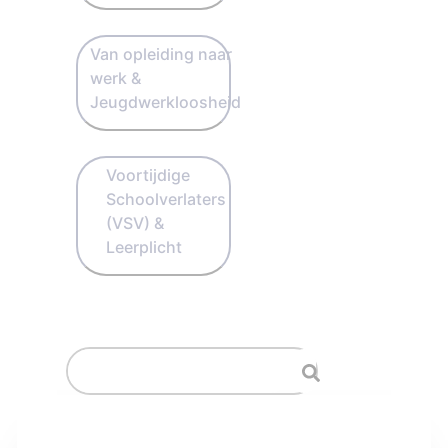
Van opleiding naar
werk &
Jeugdwerkloosheid
Voortijdige
Schoolverlaters
(VSV) &
Leerplicht