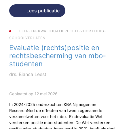
Lees publicatie
LEER-EN-KWALIFICATIEPLICHT-VOORTIJDIG-
SCHOOLVERLATEN
Evaluatie (rechts)positie en
rechtsbescherming van mbo-
studenten
drs. Bianca Leest
Geplaatst op 12 mei 2026
In 2024-2025 onderzochten KBA Nijmegen en
ResearchNed de effecten van twee zogenaamde
verzamelwetten voor het mbo. Eindevaluatie Wet
versterken positie mbo-studenten De Wet versterken
positie mbo-studenten, ingevoerd in 2021, heeft als doel